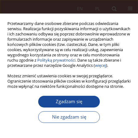
EN
PL
Przetwarzamy dane osobowe zbierane podczas odwiedzania
serwisu. Realizacja funkcji pozyskiwania informacji o użytkownikach
i ich zachowaniu odbywa się poprzez dobrowolnie wprowadzone w
formularzach informacje oraz zapisywanie w urządzeniach
końcowych plików cookies (tzw. ciasteczka). Dane, w tym pliki
cookies, wykorzystywane są w celu realizacji usług, zapewnienia
wygodnego korzystania ze strony oraz w celu monitorowania
ruchu zgodnie z
Polityką prywatności
. Dane są także zbierane i
przetwarzane przez narzędzie Google Analytics (
więcej
).
Słowo kluczowe
pełnomocnictwo
Możesz zmienić ustawienia cookies w swojej przeglądarce.
Ograniczenie stosowania plików cookies w konfiguracji przeglądarki
zdrowotne
może wpłynąć na niektóre funkcjonalności dostępne na stronie.
Zgadzam się
ARTYKUŁ NAUKOWY
Wykorzystanie instytucji kurateli dla osoby
Nie zgadzam się
niepełnosprawnej dla realizowania czynności
właściwych pełnomocnictwu zdrowotnemu