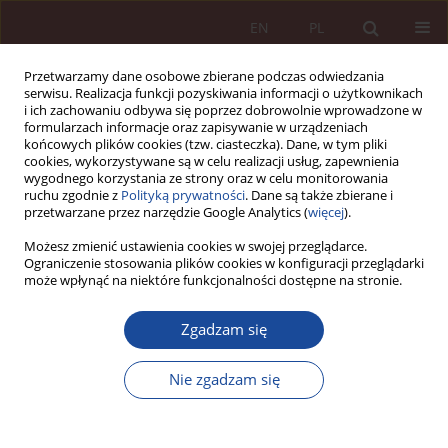
EN
PL
Przetwarzamy dane osobowe zbierane podczas odwiedzania
serwisu. Realizacja funkcji pozyskiwania informacji o użytkownikach
i ich zachowaniu odbywa się poprzez dobrowolnie wprowadzone w
formularzach informacje oraz zapisywanie w urządzeniach
końcowych plików cookies (tzw. ciasteczka). Dane, w tym pliki
cookies, wykorzystywane są w celu realizacji usług, zapewnienia
wygodnego korzystania ze strony oraz w celu monitorowania
ruchu zgodnie z
Polityką prywatności
. Dane są także zbierane i
przetwarzane przez narzędzie Google Analytics (
więcej
).
Słowo kluczowe
opieka
Możesz zmienić ustawienia cookies w swojej przeglądarce.
Ograniczenie stosowania plików cookies w konfiguracji przeglądarki
może wpłynąć na niektóre funkcjonalności dostępne na stronie.
ARTYKUŁ NAUKOWY
Zgadzam się
Opieka nad kobietą w ciąży na granicy życia
Marta Puścion
Nie zgadzam się
PPM 2020;2(1):68-94
DOI
:
https://doi.org/10.70537/9qx39e09
Statystyki