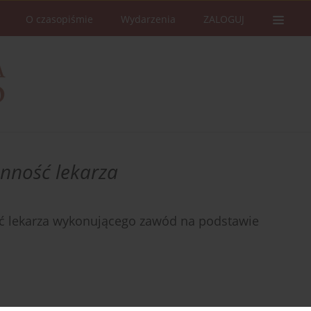
O czasopiśmie
Wydarzenia
ZALOGUJ
anność lekarza
ść lekarza wykonującego zawód na podstawie