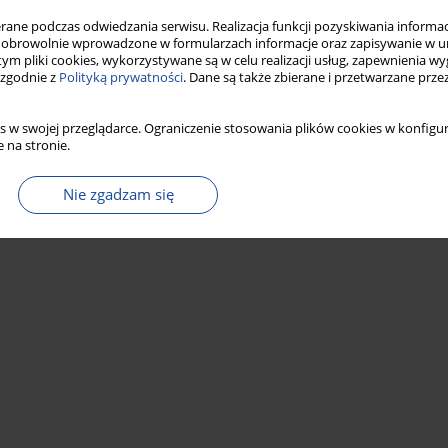
Statystyki
ne podczas odwiedzania serwisu. Realizacja funkcji pozyskiwania informacj
obrowolnie wprowadzone w formularzach informacje oraz zapisywanie w u
 tym pliki cookies, wykorzystywane są w celu realizacji usług, zapewnienia 
 zgodnie z
Polityką prywatności
. Dane są także zbierane i przetwarzane prze
ść lekarza wykonującego zawód na podstawie
s w swojej przeglądarce. Ograniczenie stosowania plików cookies w konfigur
 na stronie.
Nie zgadzam się
Statystyki