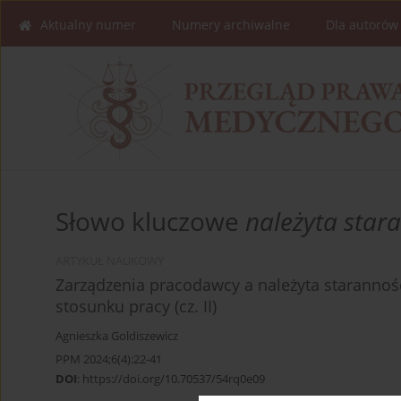
Aktualny numer
Numery archiwalne
Dla autorów
Słowo kluczowe
należyta star
ARTYKUŁ NAUKOWY
Zarządzenia pracodawcy a należyta staranno
stosunku pracy (cz. II)
Agnieszka Goldiszewicz
PPM 2024;6(4):22-41
DOI
:
https://doi.org/10.70537/54rq0e09