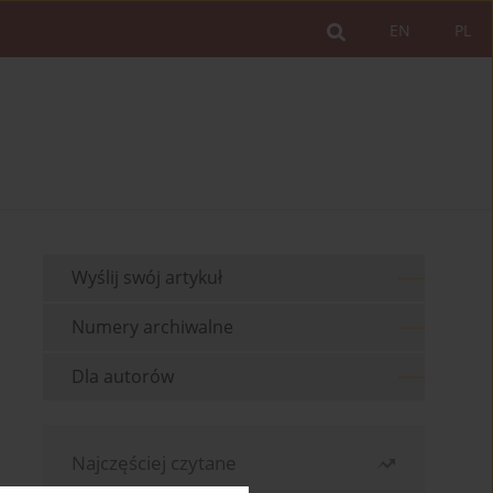
EN
PL
Wyślij swój artykuł
Numery archiwalne
Dla autorów
Najczęściej czytane