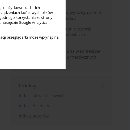
Miesiąc
Rok
i o użytkownikach i ich
Glosa do wyroku Sądu Najwyższego z dnia
rządzeniach końcowych plików
wygodnego korzystania ze strony
2 lipca 2025 r., II CSKP 920/23
z narzędzie Google Analytics
Dostęp do informacji o stanie zdrowia
pacjenta pozostającego w związku
acji przeglądarki może wpłynąć na
jednopłciowym
Zasada volenti non fit iniuria w kontekście
nieodwracalnych procedur medycznych i
kosmetycznych
Indeksy
Indeks słów kluczowych
Indeks dziedzin
Indeks autorów