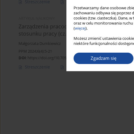
Streszczenie
Artykuł
(PDF)
Przetwarzamy dane osobowe zbiera
zachowaniu odbywa się poprzez d
cookies (tzw. ciasteczka). Dane, w
ARTYKUŁ NAUKOWY
oraz w celu monitorowania ruchu
Zarządzenia pracodawcy a należyta staranno
(
więcej
).
stosunku pracy (cz. I)
Możesz zmienić ustawienia cookie
niektóre funkcjonalności dostępne
Małgorzata Dumkiewicz
PPM 2024;6(4):5-21
Zgadzam się
DOI
:
https://doi.org/10.70537/yrvv5912
Streszczenie
Artykuł
(PDF)