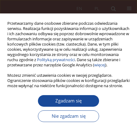
EN
PL
Przetwarzamy dane osobowe zbierane podczas odwiedzania
serwisu. Realizacja funkcji pozyskiwania informacji o użytkownikach
i ich zachowaniu odbywa się poprzez dobrowolnie wprowadzone w
formularzach informacje oraz zapisywanie w urządzeniach
końcowych plików cookies (tzw. ciasteczka). Dane, w tym pliki
cookies, wykorzystywane są w celu realizacji usług, zapewnienia
wygodnego korzystania ze strony oraz w celu monitorowania
ruchu zgodnie z
Polityką prywatności
. Dane są także zbierane i
przetwarzane przez narzędzie Google Analytics (
więcej
).
Słowo kluczowe
nagłe zagrożenie
Możesz zmienić ustawienia cookies w swojej przeglądarce.
Ograniczenie stosowania plików cookies w konfiguracji przeglądarki
zdrowotne
może wpłynąć na niektóre funkcjonalności dostępne na stronie.
Zgadzam się
GLOSA
Uwagi na tle postanowienia Sądu Najwyższego z
Nie zgadzam się
2 lutego 2017 r. sygn. II KK 306/16 oraz wyroku
Sądu Najwyższego z 9 listopada 2017 r. sygn. II
KK 215/17