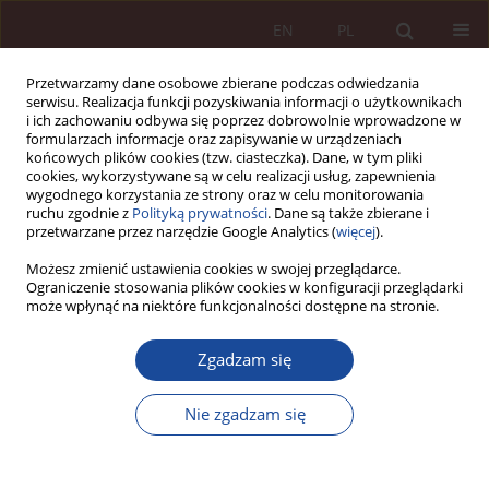
EN
PL
Przetwarzamy dane osobowe zbierane podczas odwiedzania
serwisu. Realizacja funkcji pozyskiwania informacji o użytkownikach
i ich zachowaniu odbywa się poprzez dobrowolnie wprowadzone w
formularzach informacje oraz zapisywanie w urządzeniach
końcowych plików cookies (tzw. ciasteczka). Dane, w tym pliki
cookies, wykorzystywane są w celu realizacji usług, zapewnienia
wygodnego korzystania ze strony oraz w celu monitorowania
ruchu zgodnie z
Polityką prywatności
. Dane są także zbierane i
przetwarzane przez narzędzie Google Analytics (
więcej
).
Słowo kluczowe
kurator osoby
Możesz zmienić ustawienia cookies w swojej przeglądarce.
Ograniczenie stosowania plików cookies w konfiguracji przeglądarki
niepełnosprawnej
może wpłynąć na niektóre funkcjonalności dostępne na stronie.
Zgadzam się
ARTYKUŁ NAUKOWY
Wykorzystanie instytucji kurateli dla osoby
Nie zgadzam się
niepełnosprawnej dla realizowania czynności
właściwych pełnomocnictwu zdrowotnemu