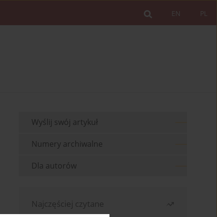
EN
PL
Wyślij swój artykuł
Numery archiwalne
Dla autorów
Najczęściej czytane