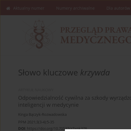
Aktualny numer
Numery archiwalne
Dla autorów
Słowo kluczowe
krzywda
ARTYKUŁ NAUKOWY
Odpowiedzialność cywilna za szkody wyrządz
inteligencji w medycynie
Kinga Bączyk-Rozwadowska
PPM 2021;3(3-4):5-35
DOI
:
https://doi.org/10.70537/z7xnk378