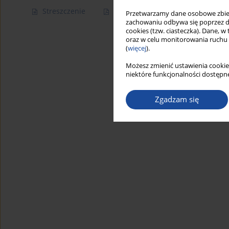
Streszczenie
Artykuł
(PDF)
Przetwarzamy dane osobowe zbiera
zachowaniu odbywa się poprzez d
cookies (tzw. ciasteczka). Dane, w
oraz w celu monitorowania ruchu
(
więcej
).
Możesz zmienić ustawienia cookie
niektóre funkcjonalności dostępne
Zgadzam się