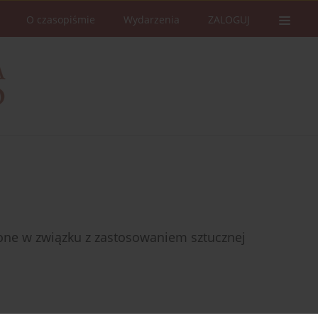
O czasopiśmie
Wydarzenia
ZALOGUJ
one w związku z zastosowaniem sztucznej