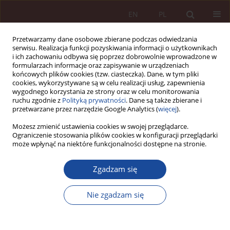
EN
PL
Przetwarzamy dane osobowe zbierane podczas odwiedzania
serwisu. Realizacja funkcji pozyskiwania informacji o użytkownikach
i ich zachowaniu odbywa się poprzez dobrowolnie wprowadzone w
formularzach informacje oraz zapisywanie w urządzeniach
końcowych plików cookies (tzw. ciasteczka). Dane, w tym pliki
cookies, wykorzystywane są w celu realizacji usług, zapewnienia
wygodnego korzystania ze strony oraz w celu monitorowania
ruchu zgodnie z
Polityką prywatności
. Dane są także zbierane i
przetwarzane przez narzędzie Google Analytics (
więcej
).
Słowo kluczowe
glosa
Możesz zmienić ustawienia cookies w swojej przeglądarce.
Ograniczenie stosowania plików cookies w konfiguracji przeglądarki
może wpłynąć na niektóre funkcjonalności dostępne na stronie.
GLOSA
Glosa do wyroku Sądu Apelacyjnego we
Zgadzam się
Wrocławiu z dnia 12 lutego 2021 r., I ACa 1233/20
Marcin Krakowiak
,
Krzysztof Ślaski
Nie zgadzam się
PPM 2021;3(1-2):263-272
DOI
:
https://doi.org/10.70537/15cmax61
Statystyki