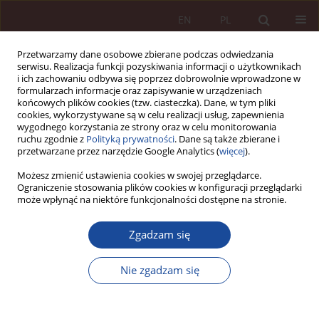
EN
PL
Przetwarzamy dane osobowe zbierane podczas odwiedzania
serwisu. Realizacja funkcji pozyskiwania informacji o użytkownikach
i ich zachowaniu odbywa się poprzez dobrowolnie wprowadzone w
formularzach informacje oraz zapisywanie w urządzeniach
końcowych plików cookies (tzw. ciasteczka). Dane, w tym pliki
cookies, wykorzystywane są w celu realizacji usług, zapewnienia
wygodnego korzystania ze strony oraz w celu monitorowania
ruchu zgodnie z
Polityką prywatności
. Dane są także zbierane i
przetwarzane przez narzędzie Google Analytics (
więcej
).
Słowo kluczowe
forum prawa
Możesz zmienić ustawienia cookies w swojej przeglądarce.
Ograniczenie stosowania plików cookies w konfiguracji przeglądarki
medycznego
może wpłynąć na niektóre funkcjonalności dostępne na stronie.
Zgadzam się
SPRAWOZDANIE / RECENZJA
Sprawozdanie z ogólnopolskiej
Nie zgadzam się
interdyscyplinarnej konferencji naukowej „Forum
Prawa Medycznego: Prawo i etyka świata
cyfrowego”