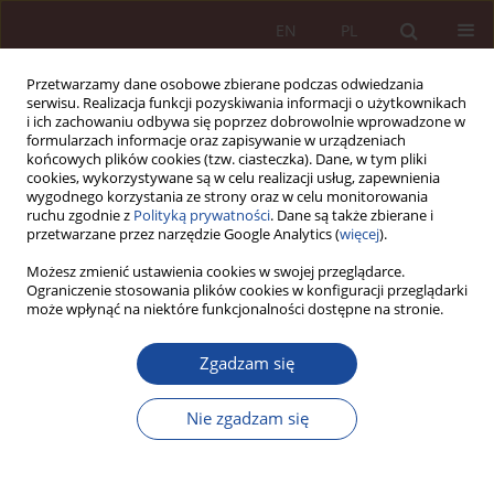
EN
PL
Przetwarzamy dane osobowe zbierane podczas odwiedzania
serwisu. Realizacja funkcji pozyskiwania informacji o użytkownikach
i ich zachowaniu odbywa się poprzez dobrowolnie wprowadzone w
formularzach informacje oraz zapisywanie w urządzeniach
końcowych plików cookies (tzw. ciasteczka). Dane, w tym pliki
cookies, wykorzystywane są w celu realizacji usług, zapewnienia
wygodnego korzystania ze strony oraz w celu monitorowania
ruchu zgodnie z
Polityką prywatności
. Dane są także zbierane i
przetwarzane przez narzędzie Google Analytics (
więcej
).
Słowo kluczowe
badanie
Możesz zmienić ustawienia cookies w swojej przeglądarce.
Ograniczenie stosowania plików cookies w konfiguracji przeglądarki
może wpłynąć na niektóre funkcjonalności dostępne na stronie.
ARTYKUŁ NAUKOWY
Zgadzam się
Badanie ludzkiego materiału biologicznego w
świetle ustawy o zawodzie lekarza
Nie zgadzam się
Tomasz Pietrzykowski
,
Małgorzata Gąsior
PPM 2022;4(2):63-82
DOI
:
https://doi.org/10.70537/cx5n6w27