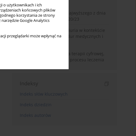
Miesiąc
Rok
i o użytkownikach i ich
rządzeniach końcowych plików
Glosa do wyroku Sądu Najwyższego z dnia
wygodnego korzystania ze strony
2 lipca 2025 r., II CSKP 920/23
z narzędzie Google Analytics
Zasada volenti non fit iniuria w kontekście
acji przeglądarki może wpłynąć na
nieodwracalnych procedur medycznych i
kosmetycznych
Prawne ramy stosowania terapii cyfrowej,
jako subsydiarnej formy procesu leczenia
Indeksy
Indeks słów kluczowych
Indeks dziedzin
Indeks autorów