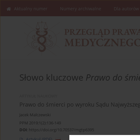
Aktualny numer
Numery archiwalne
Dla autorów
Słowo kluczowe
Prawo do śmie
ARTYKUŁ NAUKOWY
Prawo do śmierci po wyroku Sądu Najwyższeg
Jacek Malczewski
PPM 2019;1(2):136-149
DOI
:
https://doi.org/10.70537/mgtp6395
Artykuł
(PDF)