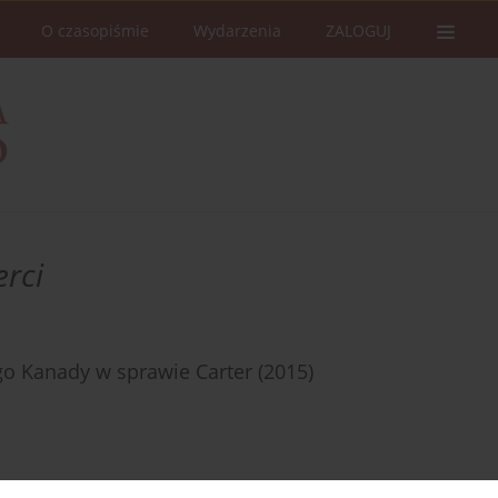
O czasopiśmie
Wydarzenia
ZALOGUJ
rci
o Kanady w sprawie Carter (2015)
Statystyki