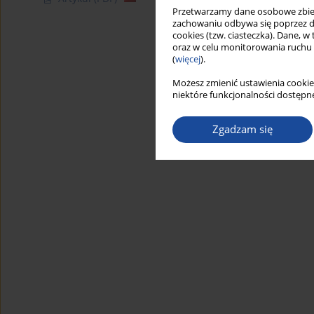
Przetwarzamy dane osobowe zbiera
zachowaniu odbywa się poprzez d
cookies (tzw. ciasteczka). Dane, w
oraz w celu monitorowania ruchu
(
więcej
).
Możesz zmienić ustawienia cookie
niektóre funkcjonalności dostępne
Zgadzam się