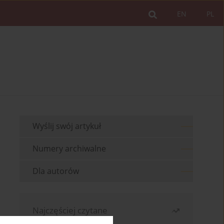
EN
PL
Wyślij swój artykuł
Numery archiwalne
Dla autorów
Najczęściej czytane