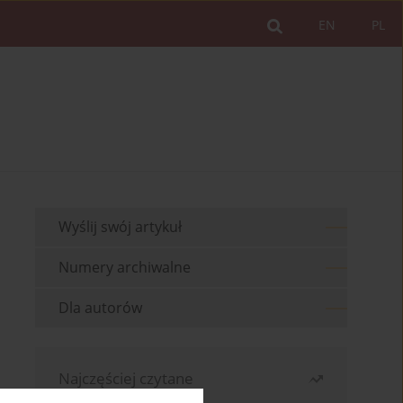
EN
PL
Wyślij swój artykuł
Numery archiwalne
Dla autorów
Najczęściej czytane