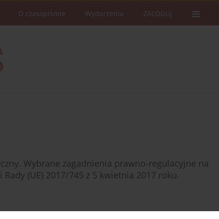
O czasopiśmie
Wydarzenia
ZALOGUJ
zny. Wybrane zagadnienia prawno‑regulacyjne na
 Rady (UE) 2017/745 z 5 kwietnia 2017 roku.