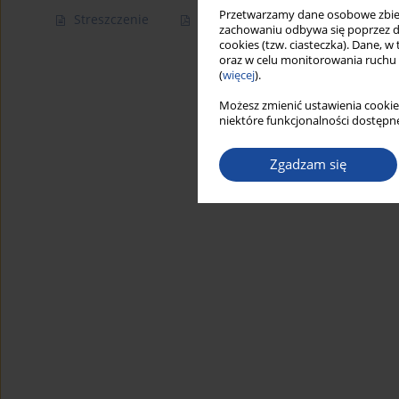
Przetwarzamy dane osobowe zbiera
Streszczenie
Artykuł
(PDF)
zachowaniu odbywa się poprzez d
cookies (tzw. ciasteczka). Dane, w
oraz w celu monitorowania ruchu
(
więcej
).
Możesz zmienić ustawienia cookie
niektóre funkcjonalności dostępne
Zgadzam się