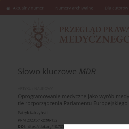
Aktualny numer
Numery archiwalne
Dla autorów
Słowo kluczowe
MDR
ARTYKUŁ NAUKOWY
Oprogramowanie medyczne jako wyrób medyc
tle rozporządzenia Parlamentu Europejskiego i
Patryk Kałczyński
PPM 2023;5(1-2):98-132
DOI
:
https://doi.org/10.70537/xaap5z84