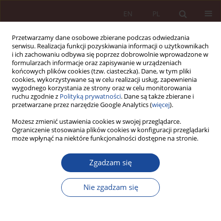
EN
PL
Przetwarzamy dane osobowe zbierane podczas odwiedzania
serwisu. Realizacja funkcji pozyskiwania informacji o użytkownikach
i ich zachowaniu odbywa się poprzez dobrowolnie wprowadzone w
formularzach informacje oraz zapisywanie w urządzeniach
końcowych plików cookies (tzw. ciasteczka). Dane, w tym pliki
cookies, wykorzystywane są w celu realizacji usług, zapewnienia
wygodnego korzystania ze strony oraz w celu monitorowania
ruchu zgodnie z
Polityką prywatności
. Dane są także zbierane i
przetwarzane przez narzędzie Google Analytics (
więcej
).
Słowo kluczowe
Labour Code
Możesz zmienić ustawienia cookies w swojej przeglądarce.
Ograniczenie stosowania plików cookies w konfiguracji przeglądarki
może wpłynąć na niektóre funkcjonalności dostępne na stronie.
ARTYKUŁ NAUKOWY
Zgadzam się
Stosunek pracy lekarzy na kontraktach w
kontekście ochrony przed mobbingiem
Nie zgadzam się
Tatiana Chauvin
,
Karolina Czapska-Małecka
,
Paweł Gogol
PPM 2020;2(4):103-151
DOI
:
https://doi.org/10.70537/1jjkfy24