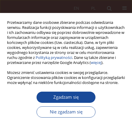
EN
PL
Przetwarzamy dane osobowe zbierane podczas odwiedzania
serwisu. Realizacja funkcji pozyskiwania informacji o użytkownikach
i ich zachowaniu odbywa się poprzez dobrowolnie wprowadzone w
formularzach informacje oraz zapisywanie w urządzeniach
końcowych plików cookies (tzw. ciasteczka). Dane, w tym pliki
cookies, wykorzystywane są w celu realizacji usług, zapewnienia
wygodnego korzystania ze strony oraz w celu monitorowania
ruchu zgodnie z
Polityką prywatności
. Dane są także zbierane i
przetwarzane przez narzędzie Google Analytics (
więcej
).
Słowo kluczowe
Aborcja
Możesz zmienić ustawienia cookies w swojej przeglądarce.
Ograniczenie stosowania plików cookies w konfiguracji przeglądarki
może wpłynąć na niektóre funkcjonalności dostępne na stronie.
ARTYKUŁ NAUKOWY
Zgadzam się
Kilka uwag o odpowiedzialności karnej za
nakłanianie lub udzielenie pomocy w przerwaniu
Nie zgadzam się
ciąży za zgodą kobiety i o aborcji ze wskazań
terapeutycznych.
Ewa Plebanek