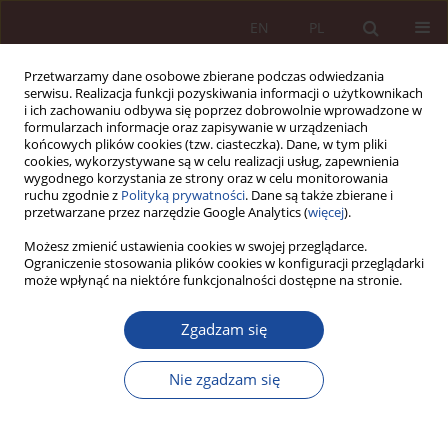
EN
PL
Przetwarzamy dane osobowe zbierane podczas odwiedzania
serwisu. Realizacja funkcji pozyskiwania informacji o użytkownikach
i ich zachowaniu odbywa się poprzez dobrowolnie wprowadzone w
formularzach informacje oraz zapisywanie w urządzeniach
końcowych plików cookies (tzw. ciasteczka). Dane, w tym pliki
cookies, wykorzystywane są w celu realizacji usług, zapewnienia
wygodnego korzystania ze strony oraz w celu monitorowania
ruchu zgodnie z
Polityką prywatności
. Dane są także zbierane i
przetwarzane przez narzędzie Google Analytics (
więcej
).
Numery archiwalne
Możesz zmienić ustawienia cookies w swojej przeglądarce.
Ograniczenie stosowania plików cookies w konfiguracji przeglądarki
może wpłynąć na niektóre funkcjonalności dostępne na stronie.
3/2023 vol. 5
Zgadzam się
Nie zgadzam się