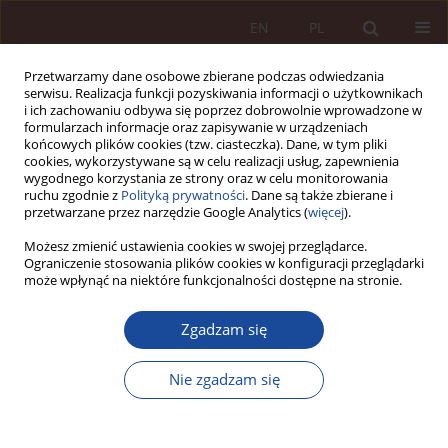
EN
PL
Przetwarzamy dane osobowe zbierane podczas odwiedzania
serwisu. Realizacja funkcji pozyskiwania informacji o użytkownikach
i ich zachowaniu odbywa się poprzez dobrowolnie wprowadzone w
formularzach informacje oraz zapisywanie w urządzeniach
końcowych plików cookies (tzw. ciasteczka). Dane, w tym pliki
cookies, wykorzystywane są w celu realizacji usług, zapewnienia
wygodnego korzystania ze strony oraz w celu monitorowania
ruchu zgodnie z
Polityką prywatności
. Dane są także zbierane i
przetwarzane przez narzędzie Google Analytics (
więcej
).
Autor
Tomasz Kaczyński
Możesz zmienić ustawienia cookies w swojej przeglądarce.
Ograniczenie stosowania plików cookies w konfiguracji przeglądarki
może wpłynąć na niektóre funkcjonalności dostępne na stronie.
ARTYKUŁ NAUKOWY
Zgadzam się
Granice obowiązku weryfikacji autentyczności
zapotrzebowań przez farmaceutę
Nie zgadzam się
Zuzanna Zapotoczna
,
Bartosz Wielechowski
,
Ewelina Maluchnik
,
Tomasz Kaczyński
PPM 2023;5(4):148-184