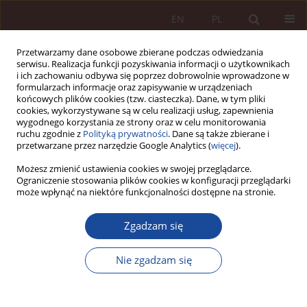
EN
PL
Przetwarzamy dane osobowe zbierane podczas odwiedzania
serwisu. Realizacja funkcji pozyskiwania informacji o użytkownikach
i ich zachowaniu odbywa się poprzez dobrowolnie wprowadzone w
formularzach informacje oraz zapisywanie w urządzeniach
końcowych plików cookies (tzw. ciasteczka). Dane, w tym pliki
cookies, wykorzystywane są w celu realizacji usług, zapewnienia
wygodnego korzystania ze strony oraz w celu monitorowania
ruchu zgodnie z
Polityką prywatności
. Dane są także zbierane i
przetwarzane przez narzędzie Google Analytics (
więcej
).
Autor
Marcin Szwed
Możesz zmienić ustawienia cookies w swojej przeglądarce.
Ograniczenie stosowania plików cookies w konfiguracji przeglądarki
może wpłynąć na niektóre funkcjonalności dostępne na stronie.
ARTYKUŁ NAUKOWY
Zgadzam się
Aspekty prawne terapii konwersyjnej
Marcin Szwed
Nie zgadzam się
PPM 2020;2(4):67-101
DOI
:
https://doi.org/10.70537/cxa9xg69
Statystyki