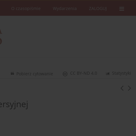
O czasopiśmie
Wydarzenia
ZALOGUJ
CC BY-ND 4.0
Statystyki
Pobierz cytowanie
rsyjnej