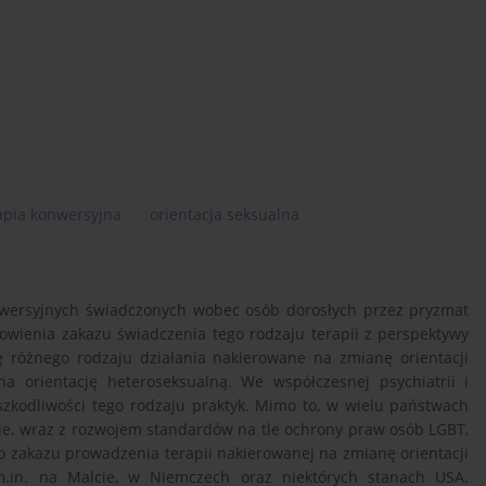
apia konwersyjna
orientacja seksualna
onwersyjnych świadczonych wobec osób dorosłych przez pryzmat
owienia zakazu świadczenia tego rodzaju terapii z perspektywy
ię różnego rodzaju działania nakierowane na zmianę orientacji
a orientację heteroseksualną. We współczesnej psychiatrii i
szkodliwości tego rodzaju praktyk. Mimo to, w wielu państwach
nie, wraz z rozwojem standardów na tle ochrony praw osób LGBT,
 zakazu prowadzenia terapii nakierowanej na zmianę orientacji
 m.in. na Malcie, w Niemczech oraz niektórych stanach USA.