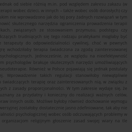
jednak od siebie różnią m.in. pod względem zakresu zakazu (w
rapii wobec dzieci, w innych – także wobec osób dorosłych) czy
lskim nie wprowadzono jak do tej pory żadnych rozwiązań w tym
nowić skutecznego narzędzia ograniczenia prowadzenia terapii
dkach, związanych ze stosowaniem przymusu, podstępu czy
dczących trudniących się tego rodzaju praktykami mogłaby być
ie terapeuty do odpowiedzialności cywilnej, choć w pewnych
grę wchodziłaby terapia świadczona za zgodą zainteresowanej
sychologicznych. Jednocześnie, ze względu na nieefektywność
m psychologów brakuje skutecznych narzędzi umożliwiających
seudoterapie. Również w Polsce pojawiają się jednak postulaty
ej. Wprowadzenie takich regulacji stanowiłoby niewątpliwie
b świadczących terapię oraz zainteresowanych nią, w związku z
h z zasady proporcjonalności. W tym zakresie wydaje się, że
uznany za przydatny i konieczny do realizacji ważnych celów,
i praw innych osób. Możliwe byłoby również dochowanie wymogu
onwersyjnej zostałoby dostatecznie jasno zdefiniowane, tak aby nie
łalności psychologicznej wobec osób odczuwających problemy w
 organizacjom religijnym głoszenie zasad swojej wiary na tle