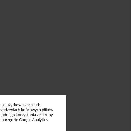
i o użytkownikach i ich
rządzeniach końcowych plików
wygodnego korzystania ze strony
z narzędzie Google Analytics