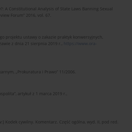
y?: A Constitutional Analysis of State Laws Banning Sexual
view Forum” 2016, vol. 67.
ego projektu ustawy o zakazie praktyk konwersyjnych,
wie z dnia 21 sierpnia 2019 r.,
https://www.ora-
karnym, „Prokuratura i Prawo” 11/2006.
polita”, artykuł z 1 marca 2019 r.,
:] Kodek cywilny. Komentarz. Część ogólna, wyd. II, pod red.