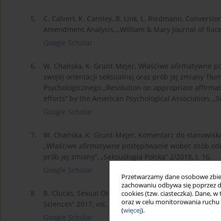
5.
C. Calvert, K. Carnley, B. Link, L. Riedmann, Conversi
Amendment Analysis, „William & Mary Journal of Race, G
Google Scholar
6.
W. Chańska, K. Grunt-Mejer, Właściwe afirmatywne 
swojej orientacji seksualnej oraz prób jej zmiany Tł
Psychologicznego „Resolution on appropriate affirmat
efforts” by the American Psychological Association, „Se
Google Scholar
7.
W. Chańska, K. Grunt-Mejer, Komentarz do stanowisk
„Właściwe afirmatywne postępowanie wobec osób odcz
prób jej zmiany”, „Seksuologia Polska” 2/2018, t. 16.
Google Scholar
Przetwarzamy dane osobowe zbiera
zachowaniu odbywa się poprzez d
8.
R. Clucas, Sexual Orientation Change Efforts, Conserva
cookies (tzw. ciasteczka). Dane, w
oraz w celu monitorowania ruchu
Sciences” 2017, vol. 6, issue 2.
(
więcej
).
Google Scholar