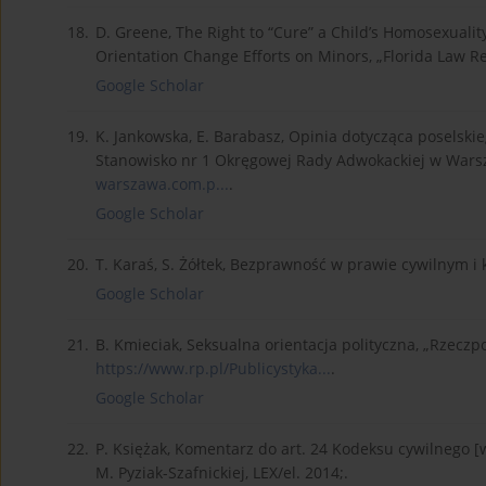
18.
D. Greene, The Right to “Cure” a Child’s Homosexualit
Orientation Change Efforts on Minors, „Florida Law Re
Google Scholar
19.
K. Jankowska, E. Barabasz, Opinia dotycząca poselski
Stanowisko nr 1 Okręgowej Rady Adwokackiej w Warsza
warszawa.com.p...
.
Google Scholar
20.
T. Karaś, S. Żółtek, Bezprawność w prawie cywilnym i 
Google Scholar
21.
B. Kmieciak, Seksualna orientacja polityczna, „Rzeczpos
https://www.rp.pl/Publicystyka...
.
Google Scholar
22.
P. Księżak, Komentarz do art. 24 Kodeksu cywilnego [w
M. Pyziak-Szafnickiej, LEX/el. 2014;.