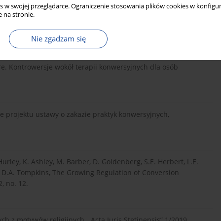
s w swojej przeglądarce. Ograniczenie stosowania plików cookies w konfigur
 na stronie.
rrymander": Why the APA's Forthcoming Policy Could Hurt
8/2009, vol. 21, no. 2.
Nie zgadzam się
re. Kontrowersje wokół terapii konwersyjnych dla osób
le projektu ustawy o zakazie praktyk konwersyjnych,
Hurley, K. Ashley, M. Barber, D. Goldenberg, S.E. Herbert, L.E.
io, D.A. Tompkins, The Growing Regulation of Conversion
, no. 12.
 z motywów religijnych, „Acta Iuris Stetinensis” 1/2019.