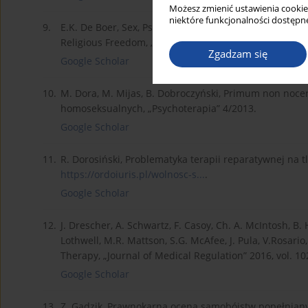
Możesz zmienić ustawienia cookie
niektóre funkcjonalności dostępne
9.
E.K. De Boer, Sex, Psychology, and the Religious "Ge
Religious Freedom, „Regent University Law Review” 200
Zgadzam się
Google Scholar
10.
M. Dora, M. Mijas, B. Dobroczyński, Primum non noce
homoseksualnych, „Psychoterapia” 4/2013.
Google Scholar
11.
R. Dorosiński, Problematyka terapii reparatywnej na t
https://ordoiuris.pl/wolnosc-s...
.
Google Scholar
12.
J. Drescher, A. Schwartz, F. Casoy, Ch. A. McIntosh, B. 
Lothwell, M.R. Mattson, S.G. McAfee, J. Pula, V.Rosar
Therapy, „Journal of Medical Regulation” 2016, vol. 102
Google Scholar
13.
Z. Gądzik, Prawnokarna ocena samobójstw popełnianych