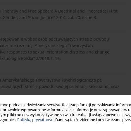
on Therapy and Free Speech: A Doctrinal and Theoretical First
ender, and Social Justice” 2014, vol. 20, issue 3.
postępowanie wobec osób odczuwających stres z powodu
umaczenie rezolucji Amerykańskiego Towarzystwa
ive responses to sexual orientation distress and change
ksuologia Polska” 2/2018, t. 16.
a Amerykańskiego Towarzystwa Psychologicznego pt.
uwających stres z powodu swojej orientacji seksualnej oraz
ne podczas odwiedzania serwisu. Realizacja funkcji pozyskiwania informacj
obrowolnie wprowadzone w formularzach informacje oraz zapisywanie w u
tive Christianity and Resistance to Sexual Justice, „Social
 tym pliki cookies, wykorzystywane są w celu realizacji usług, zapewnienia 
 zgodnie z
Polityką prywatności
. Dane są także zbierane i przetwarzane prze