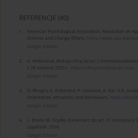
REFERENCJE
(40)
1.
American Psychological Association, Resolution on Ap
Distress and Change Efforts,
https://www.apa.org/abou
Google Scholar
2.
A. Ambroziak, Biskupi chcą leczyć z homoseksualnośc
z 28 sierpnia 2020 r.,
https://oko.press/biskupi-chca...
Google Scholar
3.
D. Bhugra, K. Eckstrand, P. Levounis, A. Kar, K.R. Ja
Orientation, Attraction, and Behaviours,
https://3ba34
Google Scholar
4.
L. Bosek, M. Szydło, Komentarz do art. 31 Konstytucji [
Legalis/el. 2016.
Google Scholar