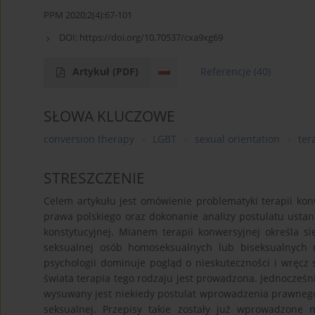
PPM 2020;2(4):67-101
DOI:
https://doi.org/10.70537/cxa9xg69
Artykuł
(PDF)
Referencje
(40)
SŁOWA KLUCZOWE
conversion therapy
LGBT
sexual orientation
ter
STRESZCZENIE
Celem artykułu jest omówienie problematyki terapii k
prawa polskiego oraz dokonanie analizy postulatu ustan
konstytucyjnej. Mianem terapii konwersyjnej określa s
seksualnej osób homoseksualnych lub biseksualnych n
psychologii dominuje pogląd o nieskuteczności i wręcz 
świata terapia tego rodzaju jest prowadzona. Jednocześ
wysuwany jest niekiedy postulat wprowadzenia prawnego
seksualnej. Przepisy takie zostały już wprowadzone