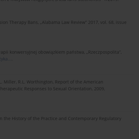
ion Therapy Bans, „Alabama Law Review” 2017, vol. 68, issue
erapii konwersyjnej obowiązkiem państwa, „Rzeczpospolita”,
yka...
.
.L. Miller, R.L. Worthington, Report of the American
Therapeutic Responses to Sexual Orientation, 2009,
on the History of the Practice and Contemporary Regulatory