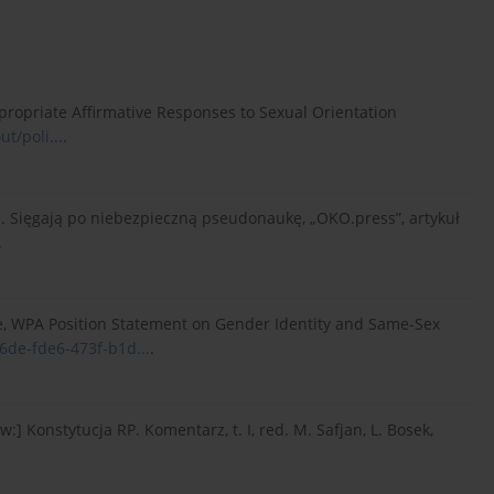
propriate Affirmative Responses to Sexual Orientation
t/poli...
.
i. Sięgają po niebezpieczną pseudonaukę, „OKO.press”, artykuł
.
vate, WPA Position Statement on Gender Identity and Same-Sex
6de-fde6-473f-b1d...
.
w:] Konstytucja RP. Komentarz, t. I, red. M. Safjan, L. Bosek,