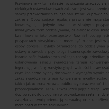
Przyjmowane w tym zakresie rozwiązania znacząco się 
niektórych ustawodawstwach zakazane jest świadczenie te
sankcji przewidzianych za jego naruszenie. W prawie po
zakresie. Obowiązujące regulacje prawne nie mogą sta
konwersyjnej – jedynie bowiem w skrajnych przypa
inwazyjnych form oddziaływania, działalność osób świa
kwalifikowana jako przestępstwo. Również pociągnięc
przypadkach niewykluczone, może być trudne, jeśli w 
osoby dorosłej i byłaby ograniczona do oddziaływań p
ustawy o zawodzie psychologa i samorządzie zawodowy
karanie osób świadczących różnego rodzaju szkodliwe p
ustanowienia zakazu świadczenia terapii konwersyjn
ingerencję w sferę konstytucyjnych wolności i praw osó
czym konieczne byłoby dochowanie wymogów wynikającyc
zakaz świadczenia terapii konwersyjnej mógłby zostać 
takich jak ochrona zdrowia publicznego oraz wolności 
proporcjonalności
sensu stricto
, jeżeli pojęcie terapii k
doprowadzić do utrudnień w prowadzeniu rzetelnej dzia
związku ze swoją orientacją seksualną oraz umożliwić
moralności w sferze seksualności.