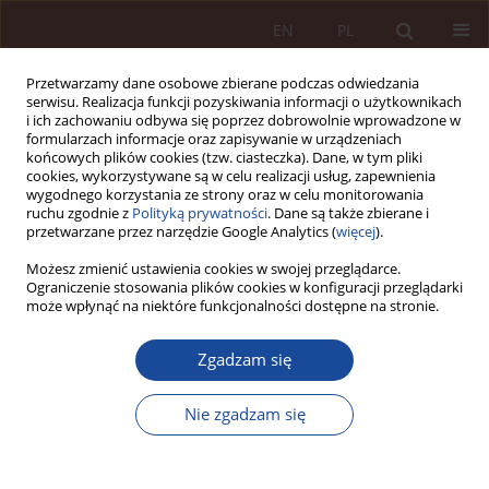
EN
PL
Przetwarzamy dane osobowe zbierane podczas odwiedzania
serwisu. Realizacja funkcji pozyskiwania informacji o użytkownikach
i ich zachowaniu odbywa się poprzez dobrowolnie wprowadzone w
formularzach informacje oraz zapisywanie w urządzeniach
końcowych plików cookies (tzw. ciasteczka). Dane, w tym pliki
cookies, wykorzystywane są w celu realizacji usług, zapewnienia
wygodnego korzystania ze strony oraz w celu monitorowania
ruchu zgodnie z
Polityką prywatności
. Dane są także zbierane i
przetwarzane przez narzędzie Google Analytics (
więcej
).
Autor
Patryk Kałczyński
Możesz zmienić ustawienia cookies w swojej przeglądarce.
Ograniczenie stosowania plików cookies w konfiguracji przeglądarki
może wpłynąć na niektóre funkcjonalności dostępne na stronie.
ARTYKUŁ NAUKOWY
Zgadzam się
Oprogramowanie medyczne jako wyrób
medyczny. Wybrane zagadnienia
Nie zgadzam się
prawno‑regulacyjne na tle rozporządzenia
Parlamentu Europejskiego i Rady (UE) 2017/745 z
5 kwietnia 2017 roku.