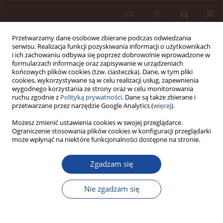
EN
PL
Przetwarzamy dane osobowe zbierane podczas odwiedzania
serwisu. Realizacja funkcji pozyskiwania informacji o użytkownikach
i ich zachowaniu odbywa się poprzez dobrowolnie wprowadzone w
formularzach informacje oraz zapisywanie w urządzeniach
końcowych plików cookies (tzw. ciasteczka). Dane, w tym pliki
cookies, wykorzystywane są w celu realizacji usług, zapewnienia
wygodnego korzystania ze strony oraz w celu monitorowania
ruchu zgodnie z
Polityką prywatności
. Dane są także zbierane i
przetwarzane przez narzędzie Google Analytics (
więcej
).
Autor
Maria Turos
Możesz zmienić ustawienia cookies w swojej przeglądarce.
Ograniczenie stosowania plików cookies w konfiguracji przeglądarki
może wpłynąć na niektóre funkcjonalności dostępne na stronie.
ARTYKUŁ NAUKOWY
Zgadzam się
Świadomość sytuacji jako determinanta
bezpieczeństwa w anestezjologii. Przyczynek do
Nie zgadzam się
oceny należytej staranności lekarza anestezjologa
Maria Turos
PPM 2023;5(1-2):5-21