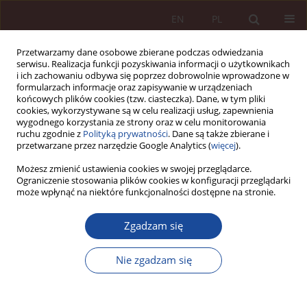
EN
PL
Przetwarzamy dane osobowe zbierane podczas odwiedzania
serwisu. Realizacja funkcji pozyskiwania informacji o użytkownikach
i ich zachowaniu odbywa się poprzez dobrowolnie wprowadzone w
formularzach informacje oraz zapisywanie w urządzeniach
końcowych plików cookies (tzw. ciasteczka). Dane, w tym pliki
cookies, wykorzystywane są w celu realizacji usług, zapewnienia
wygodnego korzystania ze strony oraz w celu monitorowania
ruchu zgodnie z
Polityką prywatności
. Dane są także zbierane i
przetwarzane przez narzędzie Google Analytics (
więcej
).
Autor
Marcin Zaczyk
Możesz zmienić ustawienia cookies w swojej przeglądarce.
Ograniczenie stosowania plików cookies w konfiguracji przeglądarki
może wpłynąć na niektóre funkcjonalności dostępne na stronie.
ZMIANY W PRAWIE
Zgadzam się
Wymagania prawne i normatywne związane z
wyrobami medycznymi przeznaczonymi dla osób
Nie zgadzam się
z niepełnosprawnościami
Marcin Zaczyk
PPM 2024;6(4):98-116