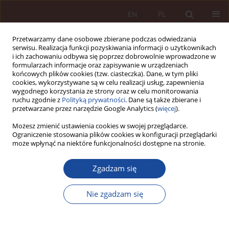
EN
PL
Przetwarzamy dane osobowe zbierane podczas odwiedzania
serwisu. Realizacja funkcji pozyskiwania informacji o użytkownikach
i ich zachowaniu odbywa się poprzez dobrowolnie wprowadzone w
formularzach informacje oraz zapisywanie w urządzeniach
końcowych plików cookies (tzw. ciasteczka). Dane, w tym pliki
cookies, wykorzystywane są w celu realizacji usług, zapewnienia
wygodnego korzystania ze strony oraz w celu monitorowania
ruchu zgodnie z
Polityką prywatności
. Dane są także zbierane i
przetwarzane przez narzędzie Google Analytics (
więcej
).
Autor
Maciej Babula
Możesz zmienić ustawienia cookies w swojej przeglądarce.
Ograniczenie stosowania plików cookies w konfiguracji przeglądarki
może wpłynąć na niektóre funkcjonalności dostępne na stronie.
ZMIANY W PRAWIE
Zgadzam się
Diagności laboratoryjni – czy nowa ustawa
rozwiąże stare problemy?
Nie zgadzam się
Maciej Babula
PPM 2023;5(3):146-172
DOI
:
https://doi.org/10.70537/rvsk9d35