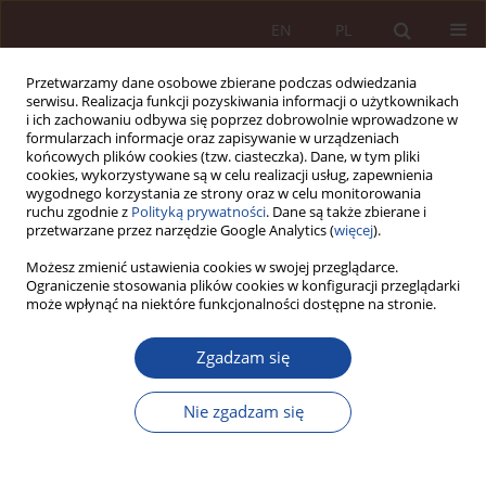
EN
PL
Przetwarzamy dane osobowe zbierane podczas odwiedzania
serwisu. Realizacja funkcji pozyskiwania informacji o użytkownikach
i ich zachowaniu odbywa się poprzez dobrowolnie wprowadzone w
formularzach informacje oraz zapisywanie w urządzeniach
końcowych plików cookies (tzw. ciasteczka). Dane, w tym pliki
cookies, wykorzystywane są w celu realizacji usług, zapewnienia
wygodnego korzystania ze strony oraz w celu monitorowania
ruchu zgodnie z
Polityką prywatności
. Dane są także zbierane i
przetwarzane przez narzędzie Google Analytics (
więcej
).
Autor
Justyna Lutkowska
Możesz zmienić ustawienia cookies w swojej przeglądarce.
Ograniczenie stosowania plików cookies w konfiguracji przeglądarki
może wpłynąć na niektóre funkcjonalności dostępne na stronie.
ARTYKUŁ NAUKOWY
Zgadzam się
Przedmiesiączkowe zaburzenie dysforyczne jako
przyczyna niepoczytalności i poczytalności
Nie zgadzam się
znacznie ograniczonej sprawczyni czynu
zabronionego
Justyna Lutkowska