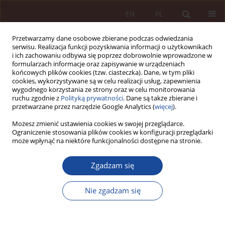
EN
PL
Przetwarzamy dane osobowe zbierane podczas odwiedzania
serwisu. Realizacja funkcji pozyskiwania informacji o użytkownikach
i ich zachowaniu odbywa się poprzez dobrowolnie wprowadzone w
formularzach informacje oraz zapisywanie w urządzeniach
końcowych plików cookies (tzw. ciasteczka). Dane, w tym pliki
cookies, wykorzystywane są w celu realizacji usług, zapewnienia
wygodnego korzystania ze strony oraz w celu monitorowania
ruchu zgodnie z
Polityką prywatności
. Dane są także zbierane i
przetwarzane przez narzędzie Google Analytics (
więcej
).
Autor
Jacek Malczewski
Możesz zmienić ustawienia cookies w swojej przeglądarce.
Ograniczenie stosowania plików cookies w konfiguracji przeglądarki
może wpłynąć na niektóre funkcjonalności dostępne na stronie.
ARTYKUŁ NAUKOWY
Spór o zaprzestanie daremnej terapii oraz
Zgadzam się
sztucznego odżywiania i nawadniania na
przykładzie sprawy polskiego pacjenta RS w
Nie zgadzam się
Wielkiej Brytanii
Maria Boratyńska
,
Jacek Malczewski