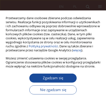
EN
PL
Przetwarzamy dane osobowe zbierane podczas odwiedzania
serwisu. Realizacja funkcji pozyskiwania informacji o użytkownikach
i ich zachowaniu odbywa się poprzez dobrowolnie wprowadzone w
formularzach informacje oraz zapisywanie w urządzeniach
końcowych plików cookies (tzw. ciasteczka). Dane, w tym pliki
cookies, wykorzystywane są w celu realizacji usług, zapewnienia
wygodnego korzystania ze strony oraz w celu monitorowania
ruchu zgodnie z
Polityką prywatności
. Dane są także zbierane i
przetwarzane przez narzędzie Google Analytics (
więcej
).
Autor
Natalia Daśko
Możesz zmienić ustawienia cookies w swojej przeglądarce.
Ograniczenie stosowania plików cookies w konfiguracji przeglądarki
może wpłynąć na niektóre funkcjonalności dostępne na stronie.
ARTYKUŁ NAUKOWY
Zgadzam się
Karnoprawna reakcja na błędy medyczne
związane z zastosowaniem sztucznej inteligencji
Nie zgadzam się
Janusz Bojarski
,
Natalia Daśko
PPM 2025;7(3):131-152
DOI
:
https://doi.org/10.70537/ppm/210280