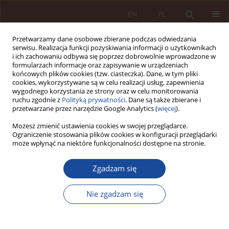
EN
PL
Przetwarzamy dane osobowe zbierane podczas odwiedzania
serwisu. Realizacja funkcji pozyskiwania informacji o użytkownikach
i ich zachowaniu odbywa się poprzez dobrowolnie wprowadzone w
formularzach informacje oraz zapisywanie w urządzeniach
końcowych plików cookies (tzw. ciasteczka). Dane, w tym pliki
cookies, wykorzystywane są w celu realizacji usług, zapewnienia
wygodnego korzystania ze strony oraz w celu monitorowania
ruchu zgodnie z
Polityką prywatności
. Dane są także zbierane i
przetwarzane przez narzędzie Google Analytics (
więcej
).
Autor
Aleksander Wiaderek
Możesz zmienić ustawienia cookies w swojej przeglądarce.
Ograniczenie stosowania plików cookies w konfiguracji przeglądarki
może wpłynąć na niektóre funkcjonalności dostępne na stronie.
SPRAWOZDANIE / RECENZJA
Sprawozdanie z III Ogólnopolskiej Konferencji
Zgadzam się
Prawa Medycznego „Ewolucja standardów
obowiązku informacji” – Gdynia, 7 maja 2025 r.
Nie zgadzam się
Ryszard Przewoźniak
,
Aleksander Wiaderek
,
Michał Kropiwnicki
,
Krzysztof Ślaski
PPM 2025;7(2):153-161