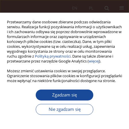
EN
PL
Przetwarzamy dane osobowe zbierane podczas odwiedzania
serwisu. Realizacja funkcji pozyskiwania informacji o użytkownikach
i ich zachowaniu odbywa się poprzez dobrowolnie wprowadzone w
formularzach informacje oraz zapisywanie w urządzeniach
końcowych plików cookies (tzw. ciasteczka). Dane, w tym pliki
cookies, wykorzystywane są w celu realizacji usług, zapewnienia
wygodnego korzystania ze strony oraz w celu monitorowania
ruchu zgodnie z
Polityką prywatności
. Dane są także zbierane i
przetwarzane przez narzędzie Google Analytics (
więcej
).
Autor
Agnieszka Goldiszewicz
Możesz zmienić ustawienia cookies w swojej przeglądarce.
Ograniczenie stosowania plików cookies w konfiguracji przeglądarki
może wpłynąć na niektóre funkcjonalności dostępne na stronie.
ARTYKUŁ NAUKOWY
Zgadzam się
Zarządzenia pracodawcy a należyta staranność
lekarza wykonującego zawód na podstawie
Nie zgadzam się
stosunku pracy (cz. II)
Agnieszka Goldiszewicz
PPM 2024;6(4):22-41