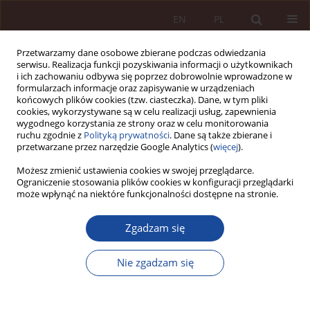
EN
PL
Przetwarzamy dane osobowe zbierane podczas odwiedzania
serwisu. Realizacja funkcji pozyskiwania informacji o użytkownikach
i ich zachowaniu odbywa się poprzez dobrowolnie wprowadzone w
formularzach informacje oraz zapisywanie w urządzeniach
końcowych plików cookies (tzw. ciasteczka). Dane, w tym pliki
cookies, wykorzystywane są w celu realizacji usług, zapewnienia
wygodnego korzystania ze strony oraz w celu monitorowania
ruchu zgodnie z
Polityką prywatności
. Dane są także zbierane i
przetwarzane przez narzędzie Google Analytics (
więcej
).
Autor
Agnieszka Bielska-Brodziak
Możesz zmienić ustawienia cookies w swojej przeglądarce.
Ograniczenie stosowania plików cookies w konfiguracji przeglądarki
może wpłynąć na niektóre funkcjonalności dostępne na stronie.
ARTYKUŁ NAUKOWY
Zgadzam się
Ile waży słowo?
Agnieszka Bielska-Brodziak
,
Tadeusz Urban
Nie zgadzam się
PPM 2019;1(1):31-52
DOI
:
https://doi.org/10.70537/j2xtth21
Statystyki