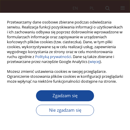
EN
PL
Przetwarzamy dane osobowe zbierane podczas odwiedzania
serwisu. Realizacja funkcji pozyskiwania informacji o użytkownikach
i ich zachowaniu odbywa się poprzez dobrowolnie wprowadzone w
formularzach informacje oraz zapisywanie w urządzeniach
końcowych plików cookies (tzw. ciasteczka). Dane, w tym pliki
cookies, wykorzystywane są w celu realizacji usług, zapewnienia
wygodnego korzystania ze strony oraz w celu monitorowania
ruchu zgodnie z
Polityką prywatności
. Dane są także zbierane i
przetwarzane przez narzędzie Google Analytics (
więcej
).
Słowo kluczowe
prawo i etyka
Możesz zmienić ustawienia cookies w swojej przeglądarce.
Ograniczenie stosowania plików cookies w konfiguracji przeglądarki
świata cyfrowego
może wpłynąć na niektóre funkcjonalności dostępne na stronie.
Zgadzam się
SPRAWOZDANIE / RECENZJA
Sprawozdanie z ogólnopolskiej
Nie zgadzam się
interdyscyplinarnej konferencji naukowej „Forum
Prawa Medycznego: Prawo i etyka świata
cyfrowego”