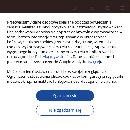
EN
PL
Przetwarzamy dane osobowe zbierane podczas odwiedzania
serwisu. Realizacja funkcji pozyskiwania informacji o użytkownikach
i ich zachowaniu odbywa się poprzez dobrowolnie wprowadzone w
formularzach informacje oraz zapisywanie w urządzeniach
końcowych plików cookies (tzw. ciasteczka). Dane, w tym pliki
cookies, wykorzystywane są w celu realizacji usług, zapewnienia
wygodnego korzystania ze strony oraz w celu monitorowania
ruchu zgodnie z
Polityką prywatności
. Dane są także zbierane i
przetwarzane przez narzędzie Google Analytics (
więcej
).
Słowo kluczowe
krzywda
Możesz zmienić ustawienia cookies w swojej przeglądarce.
Ograniczenie stosowania plików cookies w konfiguracji przeglądarki
niepoinformowania
może wpłynąć na niektóre funkcjonalności dostępne na stronie.
Zgadzam się
ARTYKUŁ NAUKOWY
Staranność badań prenatalnych i jej
Nie zgadzam się
konsekwencje dla zdrowia przyszłego dziecka
Maria Boratyńska