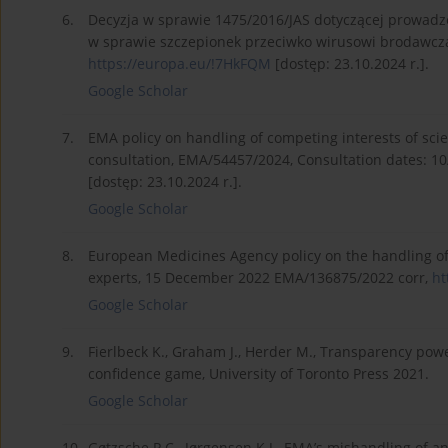
6.
Decyzja w sprawie 1475/2016/JAS dotyczącej prowadz
w sprawie szczepionek przeciwko wirusowi brodawczak
https://europa.eu/!7HkFQM
[dostęp: 23.10.2024 r.].
Google Scholar
7.
EMA policy on handling of competing interests of sci
consultation, EMA/54457/2024, Consultation dates: 10
[dostęp: 23.10.2024 r.].
Google Scholar
8.
European Medicines Agency policy on the handling of
experts, 15 December 2022 EMA/136875/2022 corr,
ht
Google Scholar
9.
Fierlbeck K., Graham J., Herder M., Transparency powe
confidence game, University of Toronto Press 2021.
Google Scholar
10.
Gøtzsche P.C., Jørgensen K.J., EMA’s mishandling of a