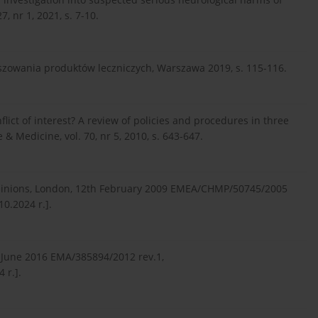
, nr 1, 2021, s. 7-10.
łszowania produktów leczniczych, Warszawa 2019, s. 115-116.
flict of interest? A review of policies and procedures in three
& Medicine, vol. 70, nr 5, 2010, s. 643-647.
pinions, London, 12th February 2009 EMEA/CHMP/50745/2005
0.2024 r.].
 June 2016 EMA/385894/2012 rev.1,
 r.].