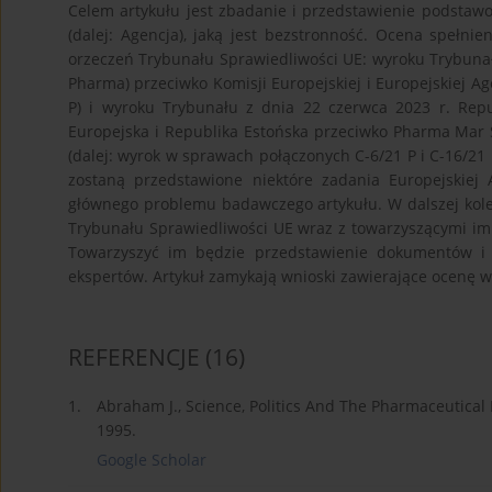
Celem artykułu jest zbadanie i przedstawienie podstaw
(dalej: Agencja), jaką jest bezstronność. Ocena spełn
orzeczeń Trybunału Sprawiedliwości UE: wyroku Trybunał
Pharma) przeciwko Komisji Europejskiej i Europejskiej Ag
P) i wyroku Trybunału z dnia 22 czerwca 2023 r. Rep
Europejska i Republika Estońska przeciwko Pharma Mar SA
(dalej: wyrok w sprawach połączonych C-6/21 P i C-16/21 
zostaną przedstawione niektóre zadania Europejskiej 
głównego problemu badawczego artykułu. W dalszej kol
Trybunału Sprawiedliwości UE wraz z towarzyszącymi im
Towarzyszyć im będzie przedstawienie dokumentów i 
ekspertów. Artykuł zamykają wnioski zawierające ocenę
REFERENCJE
(16)
1.
Abraham J., Science, Politics And The Pharmaceutical
1995.
Google Scholar