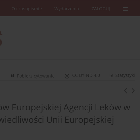
O czasopiśmie
Wydarzenia
ZALOGUJ
CC BY-ND 4.0
Statystyki
Pobierz cytowanie
ów Europejskiej Agencji Leków w
iedliwości Unii Europejskiej