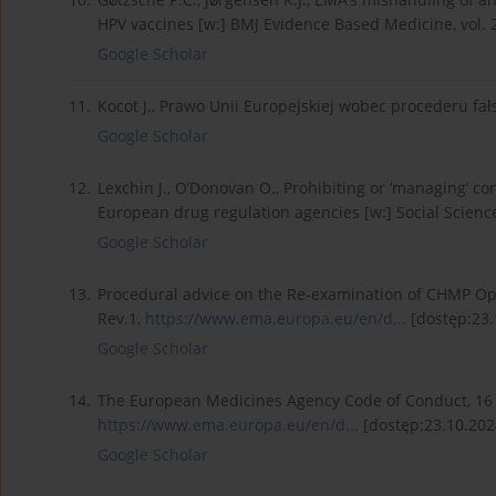
HPV vaccines [w:] BMJ Evidence Based Medicine, vol. 27
Google Scholar
11.
Kocot J., Prawo Unii Europejskiej wobec procederu fa
Google Scholar
12.
Lexchin J., O’Donovan O., Prohibiting or ‘managing’ con
European drug regulation agencies [w:] Social Science 
Google Scholar
13.
Procedural advice on the Re-examination of CHMP O
Rev.1,
https://www.ema.europa.eu/en/d...
[dostęp:23.1
Google Scholar
14.
The European Medicines Agency Code of Conduct, 16
https://www.ema.europa.eu/en/d...
[dostęp:23.10.2024
Google Scholar