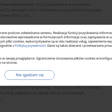
rty Praw Podstawowych Unii Europejskiej w orzecznictwie
:] G. Łaszczyca (red.): Stosowanie prawa administracyjnego.
luwer 2024, s. 58.
ne podczas odwiedzania serwisu. Realizacja funkcji pozyskiwania informacj
es of Procedure, EMEA/45110/2007 – Revised 9 February 2024
obrowolnie wprowadzone w formularzach informacje oraz zapisywanie w u
.
[dostęp: 23.10.2024 r.].
 tym pliki cookies, wykorzystywane są w celu realizacji usług, zapewnienia 
 zgodnie z
Polityką prywatności
. Dane są także zbierane i przetwarzane prze
istration at the European Medicines Agency (EMA) in
s w swojej przeglądarce. Ograniczenie stosowania plików cookies w konfigur
 na stronie.
 2016,
https://www.deadlymedicines.dk...
[dostęp: 23.10.2024
Nie zgadzam się
Strong Dose of Transparency - how a lax conflict of interest
funding, powołane za: Health Action International,
.].