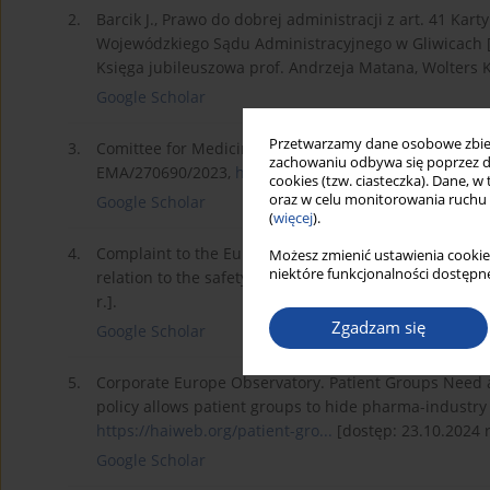
2.
Barcik J., Prawo do dobrej administracji z art. 41 Ka
Wojewódzkiego Sądu Administracyjnego w Gliwicach [w
Księga jubileuszowa prof. Andrzeja Matana, Wolters K
Google Scholar
Przetwarzamy dane osobowe zbiera
3.
Comittee for Medicinal Products for Human Use – Rul
zachowaniu odbywa się poprzez d
EMA/270690/2023,
https://www.ema.europa.eu/en/d..
cookies (tzw. ciasteczka). Dane, w
oraz w celu monitorowania ruchu
Google Scholar
(
więcej
).
4.
Complaint to the European ombudsman over maladmin
Możesz zmienić ustawienia cookie
niektóre funkcjonalności dostępne
relation to the safety of the HPV vaccines, 10 October
r.].
Zgadzam się
Google Scholar
5.
Corporate Europe Observatory. Patient Groups Need a 
policy allows patient groups to hide pharma-industry 
https://haiweb.org/patient-gro...
[dostęp: 23.10.2024 r
Google Scholar