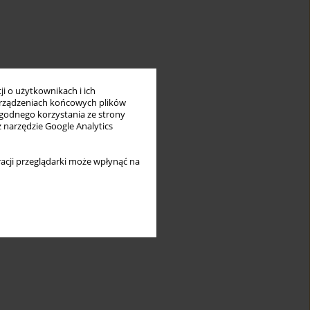
i o użytkownikach i ich
rządzeniach końcowych plików
wygodnego korzystania ze strony
z narzędzie Google Analytics
acji przeglądarki może wpłynąć na