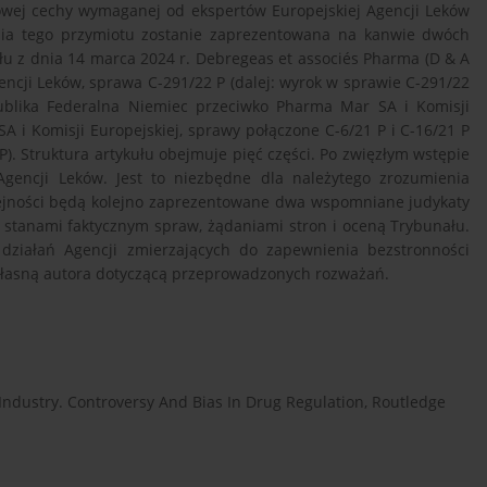
owej cechy wymaganej od ekspertów Europejskiej Agencji Leków
ienia tego przymiotu zostanie zaprezentowana na kanwie dwóch
u z dnia 14 marca 2024 r. Debregeas et associés Pharma (D & A
encji Leków, sprawa C-291/22 P (dalej: wyrok w sprawie C-291/22
ublika Federalna Niemiec przeciwko Pharma Mar SA i Komisji
 i Komisji Europejskiej, sprawy połączone C-6/21 P i C-16/21 P
P). Struktura artykułu obejmuje pięć części. Po zwięzłym wstępie
Agencji Leków. Jest to niezbędne dla należytego zrozumienia
ejności będą kolejno zaprezentowane dwa wspomniane judykaty
 stanami faktycznym spraw, żądaniami stron i oceną Trybunału.
działań Agencji zmierzających do zapewnienia bezstronności
 własną autora dotyczącą przeprowadzonych rozważań.
 Industry. Controversy And Bias In Drug Regulation, Routledge