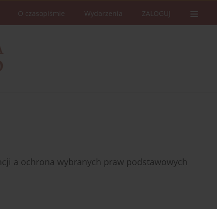
O czasopiśmie
Wydarzenia
ZALOGUJ
igencji a ochrona wybranych praw podstawowych
Statystyki