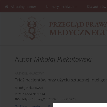
Aktualny numer
Numery archiwalne
Dla autorów
Autor
Mikołaj Piekutowski
ARTYKUŁ NAUKOWY
Triaż pacjentów przy użyciu sztucznej intel
Mikołaj Piekutowski
PPM 2025;7(2):91-114
DOI
:
https://doi.org/10.70537/ppm/210273
Streszczenie
Artykuł
(PDF)