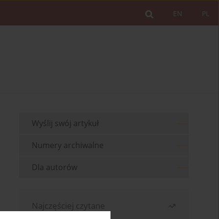
EN
PL
Wyślij swój artykuł
Numery archiwalne
Dla autorów
Najczęściej czytane