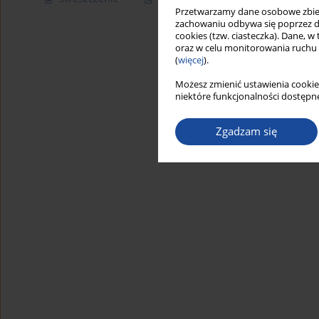
Przetwarzamy dane osobowe zbiera
zachowaniu odbywa się poprzez d
cookies (tzw. ciasteczka). Dane, w
oraz w celu monitorowania ruchu
(
więcej
).
Możesz zmienić ustawienia cookie
niektóre funkcjonalności dostępne
Zgadzam się