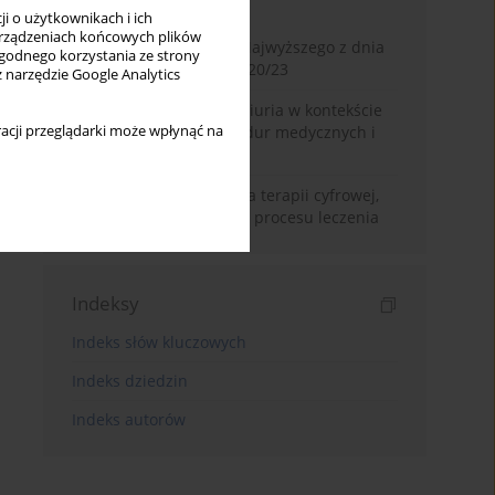
Miesiąc
Rok
i o użytkownikach i ich
rządzeniach końcowych plików
Glosa do wyroku Sądu Najwyższego z dnia
wygodnego korzystania ze strony
2 lipca 2025 r., II CSKP 920/23
z narzędzie Google Analytics
Zasada volenti non fit iniuria w kontekście
acji przeglądarki może wpłynąć na
nieodwracalnych procedur medycznych i
kosmetycznych
Prawne ramy stosowania terapii cyfrowej,
jako subsydiarnej formy procesu leczenia
Indeksy
Indeks słów kluczowych
Indeks dziedzin
Indeks autorów