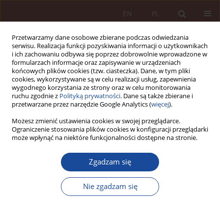
EN
PL
Przetwarzamy dane osobowe zbierane podczas odwiedzania
serwisu. Realizacja funkcji pozyskiwania informacji o użytkownikach
i ich zachowaniu odbywa się poprzez dobrowolnie wprowadzone w
formularzach informacje oraz zapisywanie w urządzeniach
końcowych plików cookies (tzw. ciasteczka). Dane, w tym pliki
cookies, wykorzystywane są w celu realizacji usług, zapewnienia
wygodnego korzystania ze strony oraz w celu monitorowania
ruchu zgodnie z
Polityką prywatności
. Dane są także zbierane i
przetwarzane przez narzędzie Google Analytics (
więcej
).
Autor
Michał Ochociński
Możesz zmienić ustawienia cookies w swojej przeglądarce.
Ograniczenie stosowania plików cookies w konfiguracji przeglądarki
może wpłynąć na niektóre funkcjonalności dostępne na stronie.
GLOSA
Zgadzam się
Glosa do postanowienia Sądu Najwyższego z
dnia 13 kwietnia 2023 r. (II CSKP 8/23)
Nie zgadzam się
Michał Ochociński
PPM 2023;5(3):133-145
DOI
:
https://doi.org/10.70537/75bdq986