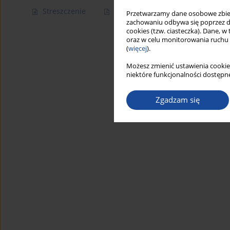
Streszczenie
Artykuł
(PDF)
Przetwarzamy dane osobowe zbiera
zachowaniu odbywa się poprzez d
cookies (tzw. ciasteczka). Dane, w
oraz w celu monitorowania ruchu
(
więcej
).
Możesz zmienić ustawienia cookie
niektóre funkcjonalności dostępne
Zgadzam się