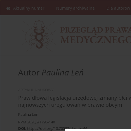
Aktualny numer
Numery archiwalne
Dla autorów
Autor
Paulina Leń
ARTYKUŁ NAUKOWY
Prawidłowa legislacja urzędowej zmiany płci 
najnowszych uregulowań w prawie obcym
Paulina Leń
PPM 2020;2(1):95-140
DOI
:
https://doi.org/10.70537/decghx44