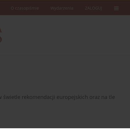
O czasopiśmie
Wydarzenia
ZALOGUJ
w świetle rekomendacji europejskich oraz na tle