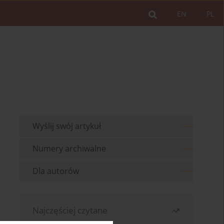
EN
PL
Wyślij swój artykuł
Numery archiwalne
Dla autorów
Najczęściej czytane