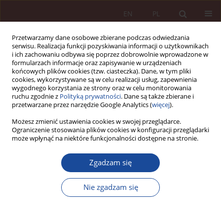
EN
PL
Przetwarzamy dane osobowe zbierane podczas odwiedzania
serwisu. Realizacja funkcji pozyskiwania informacji o użytkownikach
i ich zachowaniu odbywa się poprzez dobrowolnie wprowadzone w
formularzach informacje oraz zapisywanie w urządzeniach
końcowych plików cookies (tzw. ciasteczka). Dane, w tym pliki
cookies, wykorzystywane są w celu realizacji usług, zapewnienia
wygodnego korzystania ze strony oraz w celu monitorowania
ruchu zgodnie z
Polityką prywatności
. Dane są także zbierane i
przetwarzane przez narzędzie Google Analytics (
więcej
).
Autor
Adam Górski
Możesz zmienić ustawienia cookies w swojej przeglądarce.
Ograniczenie stosowania plików cookies w konfiguracji przeglądarki
może wpłynąć na niektóre funkcjonalności dostępne na stronie.
ARTYKUŁ NAUKOWY
Zgadzam się
Uwagi do wyroku Sądu Apelacyjnego w
Katowicach z 27.06.2013 r., I ACa 361/13, LEX nr
Nie zgadzam się
1342253
Adam Górski
,
Emilia Sarnacka
PPM 2020;2(1):48-67