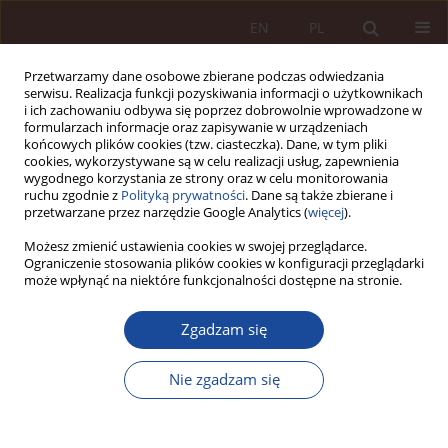
EN
PL
Przetwarzamy dane osobowe zbierane podczas odwiedzania
serwisu. Realizacja funkcji pozyskiwania informacji o użytkownikach
i ich zachowaniu odbywa się poprzez dobrowolnie wprowadzone w
formularzach informacje oraz zapisywanie w urządzeniach
końcowych plików cookies (tzw. ciasteczka). Dane, w tym pliki
cookies, wykorzystywane są w celu realizacji usług, zapewnienia
wygodnego korzystania ze strony oraz w celu monitorowania
ruchu zgodnie z
Polityką prywatności
. Dane są także zbierane i
przetwarzane przez narzędzie Google Analytics (
więcej
).
Autor
Weronika Chańska
Możesz zmienić ustawienia cookies w swojej przeglądarce.
Ograniczenie stosowania plików cookies w konfiguracji przeglądarki
może wpłynąć na niektóre funkcjonalności dostępne na stronie.
ARTYKUŁ NAUKOWY
Zgadzam się
Konflikt interesów w praktyce zawodów
medycznych – Rekomendacje Komisji do spraw
Nie zgadzam się
etyki w ochronie zdrowia (2013–2016)
Joanna Różyńska
,
Weronika Chańska
,
Paweł Łuków
,
Eleonora Zielińska
,
Barbara Chyrowicz
,
Dorota Karkowska
,
Jan Hartman