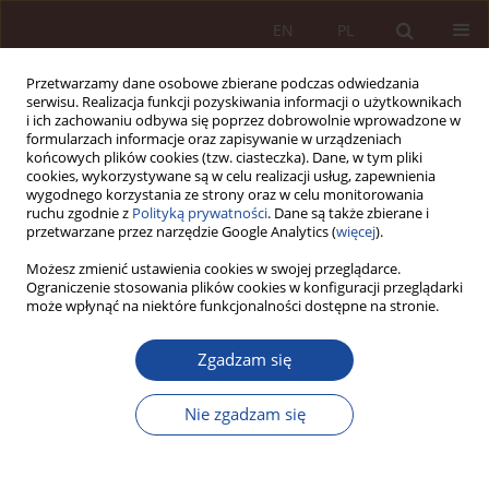
EN
PL
Przetwarzamy dane osobowe zbierane podczas odwiedzania
serwisu. Realizacja funkcji pozyskiwania informacji o użytkownikach
i ich zachowaniu odbywa się poprzez dobrowolnie wprowadzone w
formularzach informacje oraz zapisywanie w urządzeniach
końcowych plików cookies (tzw. ciasteczka). Dane, w tym pliki
cookies, wykorzystywane są w celu realizacji usług, zapewnienia
wygodnego korzystania ze strony oraz w celu monitorowania
ruchu zgodnie z
Polityką prywatności
. Dane są także zbierane i
przetwarzane przez narzędzie Google Analytics (
więcej
).
Autor
Jarosław Berent
Możesz zmienić ustawienia cookies w swojej przeglądarce.
Ograniczenie stosowania plików cookies w konfiguracji przeglądarki
może wpłynąć na niektóre funkcjonalności dostępne na stronie.
ARTYKUŁ NAUKOWY
Zgadzam się
Stwierdzanie zgonu i wystawianie kart zgonu w
świetle nowych uprawnień kierowników
Nie zgadzam się
podstawowych zespołów ratownictwa
medycznego
Dariusz Zawadzki
,
Jarosław Berent
,
Rafał Kubiak
,
Agnieszka