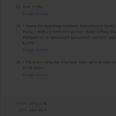
23.
Inne źródła:.
Google Scholar
24.
• Opinia Europejskiego Komitetu Ekonomiczno-Społeczn
myślą o większej konkurencyjności i dywersyfikacji 
efektywności w światowych łańcuchach wartości” (opi
62/03).
Google Scholar
25.
• The brain-computer interface: new rights or new th
24.09.2020 r.
Google Scholar
eISSN:
2719-3748
ISSN:
2657-8573