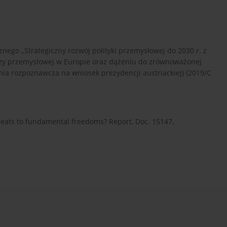
ego „Strategiczny rozwój polityki przemysłowej do 2030 r. z
bazy przemysłowej w Europie oraz dążeniu do zrównoważonej
nia rozpoznawcza na wniosek prezydencji austriackiej) (2019/C
reats to fundamental freedoms? Report, Doc. 15147,