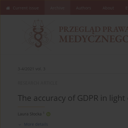
Current issue
Archive
Authors
About
E
3-4/2021 vol. 3
RESEARCH ARTICLE
The accuracy of GDPR in light
1
Laura Słocka
More details