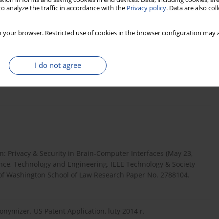
o analyze the traffic in accordance with the
Privacy policy
. Data are also co
osek L. (red.), Wnukiewicz-Kozłowska A. (red.), System Prawa
 your browser. Restricted use of cookies in the browser configuration may a
I do not agree
nowe dane i wszystko, co internet może nam powiedzieć o tym,
ain: Privacy & Security in Brain-Computer Interfaces (May 23,
ence, Technology and Engineering, IEEE Technology & Society
ity of Washington School of Law Research Paper No. 2788104.
nonymizer. US Patent Application, luty 2014 r.