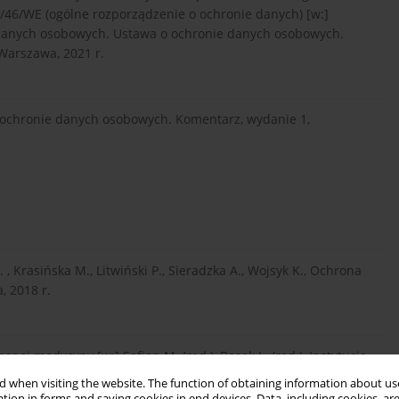
/46/WE (ogólne rozporządzenie o ochronie danych) [w:]
e danych osobowych. Ustawa o ochronie danych osobowych.
Warszawa, 2021 r.
o ochronie danych osobowych. Komentarz, wydanie 1,
. , Krasińska M., Litwiński P., Sieradzka A., Wojsyk K., Ochrona
 2018 r.
snej medycyny [w:] Safjan M. (red.), Bosek L. (red.), Instytucje
wydanie 1, Warszawa, 2018 r.
 when visiting the website. The function of obtaining information about use
tion in forms and saving cookies in end devices. Data, including cookies, are