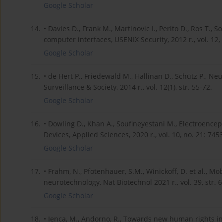
Google Scholar
14.
• Davies D., Frank M., Martinovic I., Perito D., Ros T., 
computer interfaces, USENIX Security, 2012 r., vol. 12,
Google Scholar
15.
• de Hert P., Friedewald M., Hallinan D., Schütz P., 
Surveillance & Society, 2014 r., vol. 12(1), str. 55-72.
Google Scholar
16.
• Dowling D., Khan A., Soufineyestani M., Electroenc
Devices, Applied Sciences, 2020 r., vol. 10, no. 21: 7453
Google Scholar
17.
• Frahm, N., Pfotenhauer, S.M., Winickoff, D. et al., Mo
neurotechnology, Nat Biotechnol 2021 r., vol. 39, str. 
Google Scholar
18.
• Ienca, M., Andorno, R., Towards new human rights i