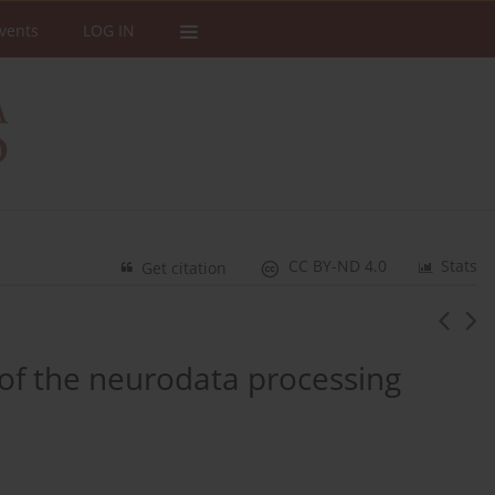
vents
LOG IN
CC BY-ND 4.0
Stats
Get citation
 of the neurodata processing