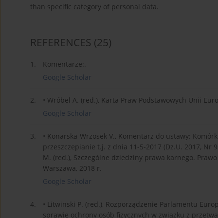
than specific category of personal data.
REFERENCES
(25)
1.
Komentarze:.
Google Scholar
2.
• Wróbel A. (red.), Karta Praw Podstawowych Unii Eur
Google Scholar
3.
• Konarska-Wrzosek V., Komentarz do ustawy: Komórki
przeszczepianie t.j. z dnia 11-5-2017 (Dz.U. 2017, Nr
M. (red.), Szczególne dziedziny prawa karnego. Praw
Warszawa, 2018 r.
Google Scholar
4.
• Litwinski P. (red.), Rozporządzenie Parlamentu Europ
sprawie ochrony osób fizycznych w związku z przet