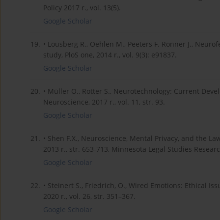
Policy 2017 r., vol. 13(5).
Google Scholar
19.
• Lousberg R., Oehlen M., Peeters F. Ronner J., Neuro
study, PloS one, 2014 r., vol. 9(3): e91837.
Google Scholar
20.
• Müller O., Rotter S., Neurotechnology: Current Deve
Neuroscience, 2017 r., vol. 11, str. 93.
Google Scholar
21.
• Shen F.X., Neuroscience, Mental Privacy, and the Law
2013 r., str. 653-713, Minnesota Legal Studies Resear
Google Scholar
22.
• Steinert S., Friedrich, O., Wired Emotions: Ethical I
2020 r., vol. 26, str. 351–367.
Google Scholar