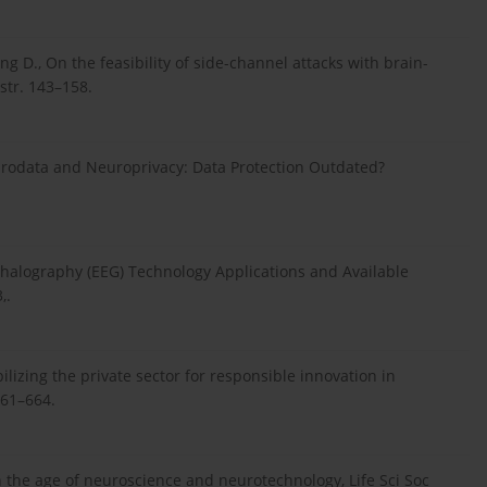
Song D., On the feasibility of side-channel attacks with brain-
 str. 143–158.
Neurodata and Neuroprivacy: Data Protection Outdated?
ephalography (EEG) Technology Applications and Available
,.
bilizing the private sector for responsible innovation in
661–664.
n the age of neuroscience and neurotechnology, Life Sci Soc