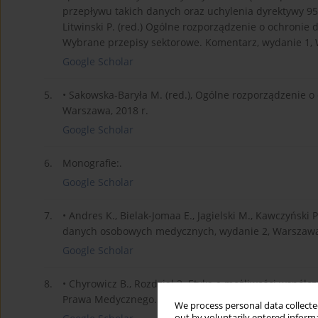
przepływu takich danych oraz uchylenia dyrektywy 95
Litwinski P. (red.) Ogólne rozporządzenie o ochroni
Wybrane przepisy sektorowe. Komentarz, wydanie 1, 
Google Scholar
5.
• Sakowska-Baryła M. (red.), Ogólne rozporządzenie 
Warszawa, 2018 r.
Google Scholar
6.
Monografie:.
Google Scholar
7.
• Andres K., Bielak-Jomaa E., Jagielski M., Kawczyński P
danych osobowych medycznych, wydanie 2, Warszawa,
Google Scholar
8.
• Chyrowicz B., Rozdział 3. Etyka a możliwości współcze
Prawa Medycznego. System Prawa Medycznego tom 1, 
We process personal data collected
out by voluntarily entered informa