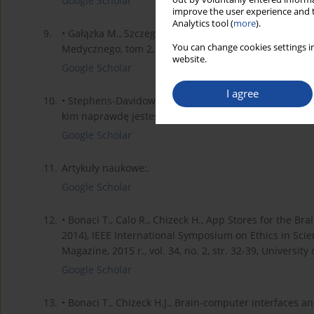
Google Scholar
improve the user experience and t
Analytics tool (
more
).
9.
• Gałązka M., Szczególne świadczenia zdrowotne [w:] B
You can change cookies settings in
Medycznego, tom 2, wydanie 1, Warszawa, 2018 r.
website.
Google Scholar
I agree
10.
• Stephens-Davidowitz S., Wszyscy kłamią. Big data, 
kim naprawdę jesteśmy, wydanie 1, 2019 r.
Google Scholar
11.
Artykuły naukowe:.
Google Scholar
12.
• Bonaci T., Calo R., Chizeck H., App Stores for the Br
2014), IEEE International Symposium on Ethics in Sci
Magazine, 2015 r., vol. 34, no. 2, str. 32-39, Univers
Google Scholar
13.
• Bonaci T., Chizeck H.J., Brain-computer interfaces a