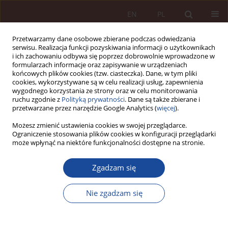
EN
PL
Przetwarzamy dane osobowe zbierane podczas odwiedzania
serwisu. Realizacja funkcji pozyskiwania informacji o użytkownikach
i ich zachowaniu odbywa się poprzez dobrowolnie wprowadzone w
formularzach informacje oraz zapisywanie w urządzeniach
końcowych plików cookies (tzw. ciasteczka). Dane, w tym pliki
cookies, wykorzystywane są w celu realizacji usług, zapewnienia
wygodnego korzystania ze strony oraz w celu monitorowania
ruchu zgodnie z
Polityką prywatności
. Dane są także zbierane i
przetwarzane przez narzędzie Google Analytics (
więcej
).
1/2022 vol. 4
Możesz zmienić ustawienia cookies w swojej przeglądarce.
Ograniczenie stosowania plików cookies w konfiguracji przeglądarki
może wpłynąć na niektóre funkcjonalności dostępne na stronie.
ARTYKUŁ NAUKOWY
Zgadzam się
Elektroniczna dokumentacja
medyczna - wybrane aspekty
Nie zgadzam się
prawne