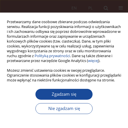
EN
PL
Przetwarzamy dane osobowe zbierane podczas odwiedzania
serwisu. Realizacja funkcji pozyskiwania informacji o użytkownikach
i ich zachowaniu odbywa się poprzez dobrowolnie wprowadzone w
formularzach informacje oraz zapisywanie w urządzeniach
końcowych plików cookies (tzw. ciasteczka). Dane, w tym pliki
cookies, wykorzystywane są w celu realizacji usług, zapewnienia
wygodnego korzystania ze strony oraz w celu monitorowania
ruchu zgodnie z
Polityką prywatności
. Dane są także zbierane i
przetwarzane przez narzędzie Google Analytics (
więcej
).
1/2020 vol. 2
Możesz zmienić ustawienia cookies w swojej przeglądarce.
Ograniczenie stosowania plików cookies w konfiguracji przeglądarki
może wpłynąć na niektóre funkcjonalności dostępne na stronie.
ARTYKUŁ NAUKOWY
Zgadzam się
Reakcja ustawodawcy na
pojawienie się wirusa SARS-
Nie zgadzam się
CoV-2 – analiza ustawy z dnia 2