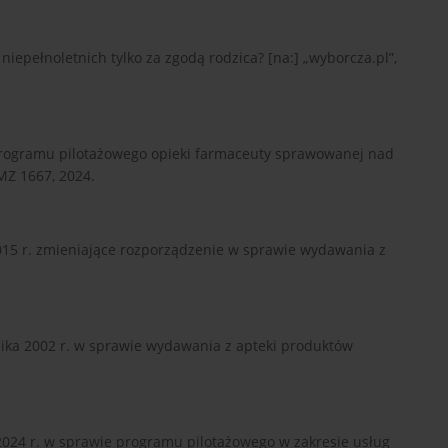
niepełnoletnich tylko za zgodą rodzica? [na:] „wyborcza.pl”,
programu pilotażowego opieki farmaceuty sprawowanej nad
MZ 1667, 2024.
015 r. zmieniające rozporządzenie w sprawie wydawania z
nika 2002 r. w sprawie wydawania z apteki produktów
2024 r. w sprawie programu pilotażowego w zakresie usług