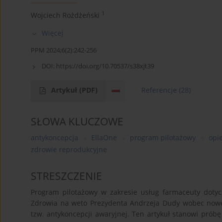
1
Wojciech Rożdżeński
Więcej
PPM 2024;6(2):242-256
DOI:
https://doi.org/10.70537/s38xjt39
Artykuł
(PDF)
Referencje
(28)
SŁOWA KLUCZOWE
antykoncepcja
EllaOne
program pilotażowy
opi
zdrowie reprodukcyjne
STRESZCZENIE
Program pilotażowy w zakresie usług farmaceuty dotyc
Zdrowia na weto Prezydenta Andrzeja Dudy wobec nowel
tzw. antykoncepcji awaryjnej. Ten artykuł stanowi prób