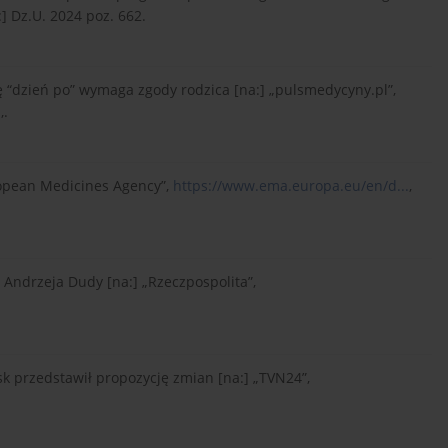
] Dz.U. 2024 poz. 662.
ę “dzień po” wymaga zgody rodzica [na:] „pulsmedycyny.pl”,
,.
pean Medicines Agency”,
https://www.ema.europa.eu/en/d...
,
 Andrzeja Dudy [na:] „Rzeczpospolita”,
k przedstawił propozycję zmian [na:] „TVN24”,