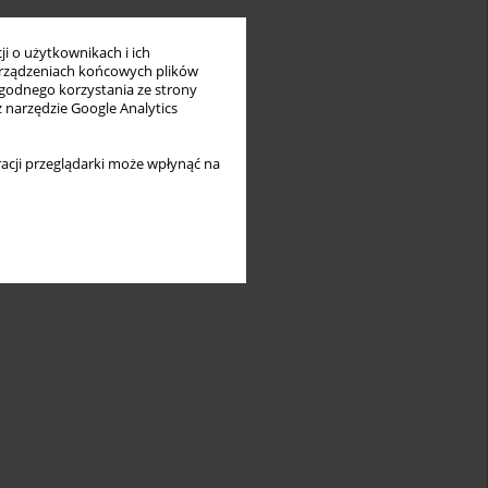
i o użytkownikach i ich
rządzeniach końcowych plików
wygodnego korzystania ze strony
z narzędzie Google Analytics
acji przeglądarki może wpłynąć na