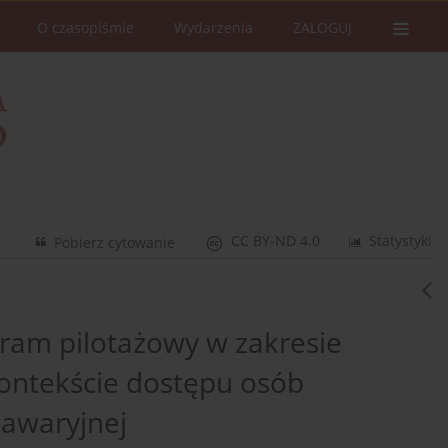
O czasopiśmie
Wydarzenia
ZALOGUJ
CC BY-ND 4.0
Statystyki
Pobierz cytowanie
gram pilotażowy w zakresie
ontekście dostępu osób
 awaryjnej