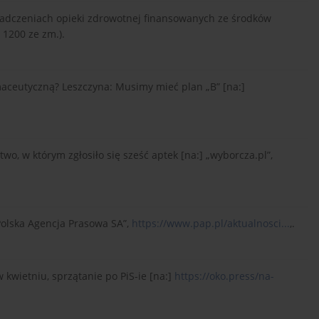
iadczeniach opieki zdrowotnej finansowanych ze środków
 1200 ze zm.).
rmaceutyczną? Leszczyna: Musimy mieć plan „B” [na:]
two, w którym zgłosiło się sześć aptek [na:] „wyborcza.pl”,
Polska Agencja Prasowa SA”,
https://www.pap.pl/aktualnosci...
,.
 kwietniu, sprzątanie po PiS-ie [na:]
https://oko.press/na-