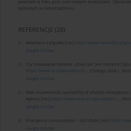
powstałe w toku prac nad nowymi przepisami. Opracowa
opisanych w rozporządzeniu.
REFERENCJE
(28)
1.
Awantura o pigułkę [na:]
https://www.termedia.pl/gine
Google Scholar
2.
Czy stosowanie tabletek „dzień po” jest moralne? Epis
https://www.rp.pl/kosciol/art3...
, 2 lutego 2024 r., dos
Google Scholar
3.
EMA recommends availability of ellaOne emergency c
Agency [na:]
https://www.ema.europa.eu/en/n...
, dos
Google Scholar
4.
Emergency contraception - UpToDate [na:]
https://w
Google Scholar