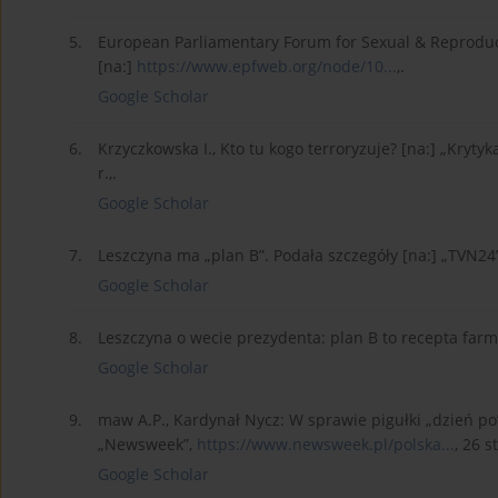
5.
European Parliamentary Forum for Sexual & Reproduct
[na:]
https://www.epfweb.org/node/10...
,.
Google Scholar
6.
Krzyczkowska I., Kto tu kogo terroryzuje? [na:] „Krytyk
r.,.
Google Scholar
7.
Leszczyna ma „plan B”. Podała szczegóły [na:] „TVN24
Google Scholar
8.
Leszczyna o wecie prezydenta: plan B to recepta far
Google Scholar
9.
maw A.P., Kardynał Nycz: W sprawie pigułki „dzień po
„Newsweek”,
https://www.newsweek.pl/polska...
, 26 s
Google Scholar