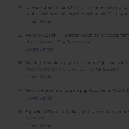
24.
Ustawa z dnia 25 maja 2017 r. o zmianie ustawy o św
publicznych oraz niektórych innych ustaw (Dz. U. poz.
Google Scholar
25.
Walter M., Salak P., Tabletka „dzień po” z receptą fa
https://www.rmf24.pl/tylko-w-r...
,.
Google Scholar
26.
Watoła J., Co dalej z pigułką „dzień po”? Jest wojewódz
https://wyborcza.pl/7,75398,30...
, 15 maja 2024 r.
Google Scholar
27.
Weto prezydenta w sprawie pigułki „dzień po” [na:] „
Google Scholar
28.
Zapowiedzi Tuska: tabletka „po” bez recepty, wybory w
zywo/dzie...
,.
Google Scholar