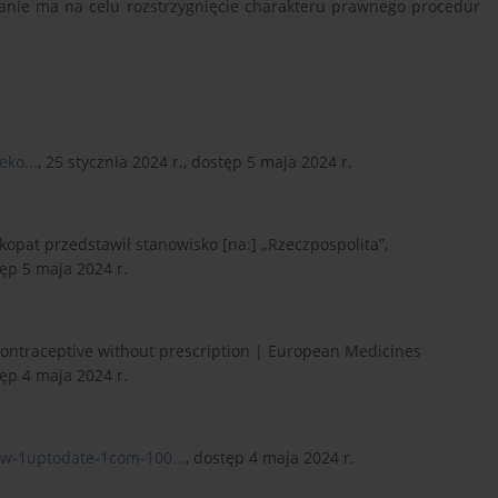
nie ma na celu rozstrzygnięcie charakteru prawnego procedur
ko...
, 25 stycznia 2024 r., dostęp 5 maja 2024 r.
kopat przedstawił stanowisko [na:] „Rzeczpospolita”,
tęp 5 maja 2024 r.
ontraceptive without prescription | European Medicines
tęp 4 maja 2024 r.
ww-1uptodate-1com-100...
, dostęp 4 maja 2024 r.