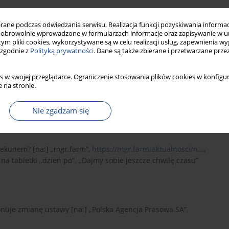
l Products for Human Use (CHMP) 17-20 November 2014 |
ropa.eu/en/n...
.
ne podczas odwiedzania serwisu. Realizacja funkcji pozyskiwania informacj
obrowolnie wprowadzone w formularzach informacje oraz zapisywanie w u
 tym pliki cookies, wykorzystywane są w celu realizacji usług, zapewnienia 
 zgodnie z
Polityką prywatności
. Dane są także zbierane i przetwarzane prze
drowotnym [na:]
http://www.mp.pl/social/articl...
.
s w swojej przeglądarce. Ograniczenie stosowania plików cookies w konfigur
 na stronie.
Marka Tomkówa: farmaceuta jest niezależny w decyzjach [na:]
Nie zgadzam się
Po...
, 14 maja 2024 r.,.
piekunem? [na:] „mgr.farm”,
https://mgr.farm/aktualnosci/n...
,
na tabletki „dzień po”. „Dajmy sobie jeszcze chwilę czasu”
onuje zmianę ustawy [na:] „Polska Agencja Prasowa SA”,