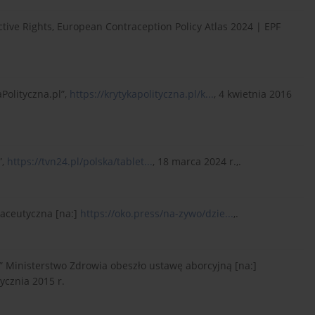
ive Rights, European Contraception Policy Atlas 2024 | EPF
aPolityczna.pl”,
https://krytykapolityczna.pl/k...
, 4 kwietnia 2016
”,
https://tvn24.pl/polska/tablet...
, 18 marca 2024 r.,.
maceutyczna [na:]
https://oko.press/na-zywo/dzie...
,.
” Ministerstwo Zdrowia obeszło ustawę aborcyjną [na:]
tycznia 2015 r.