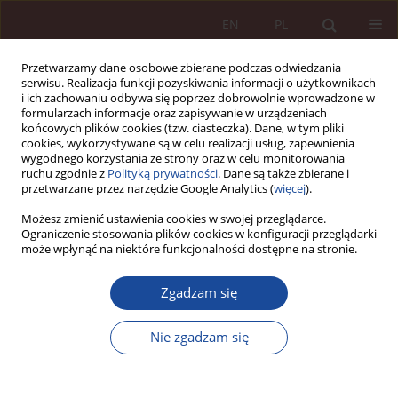
EN
PL
Przetwarzamy dane osobowe zbierane podczas odwiedzania
serwisu. Realizacja funkcji pozyskiwania informacji o użytkownikach
i ich zachowaniu odbywa się poprzez dobrowolnie wprowadzone w
formularzach informacje oraz zapisywanie w urządzeniach
końcowych plików cookies (tzw. ciasteczka). Dane, w tym pliki
cookies, wykorzystywane są w celu realizacji usług, zapewnienia
wygodnego korzystania ze strony oraz w celu monitorowania
ruchu zgodnie z
Polityką prywatności
. Dane są także zbierane i
przetwarzane przez narzędzie Google Analytics (
więcej
).
2/2022 vol. 4
Możesz zmienić ustawienia cookies w swojej przeglądarce.
Ograniczenie stosowania plików cookies w konfiguracji przeglądarki
może wpłynąć na niektóre funkcjonalności dostępne na stronie.
SPRAWOZDANIE / RECENZJA
Zgadzam się
Książka Weroniki Chańskiej
„(Nie)Poradność Systemowa.
Nie zgadzam się
Praktyka poradnictwa