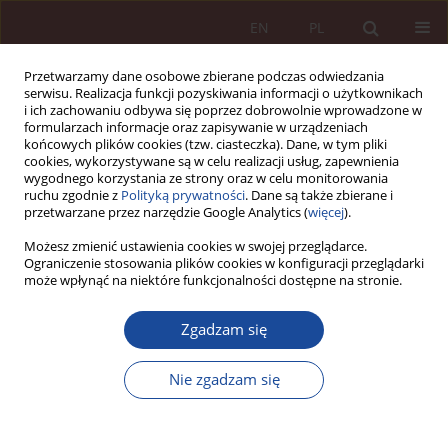
EN
PL
Przetwarzamy dane osobowe zbierane podczas odwiedzania
serwisu. Realizacja funkcji pozyskiwania informacji o użytkownikach
i ich zachowaniu odbywa się poprzez dobrowolnie wprowadzone w
formularzach informacje oraz zapisywanie w urządzeniach
końcowych plików cookies (tzw. ciasteczka). Dane, w tym pliki
cookies, wykorzystywane są w celu realizacji usług, zapewnienia
wygodnego korzystania ze strony oraz w celu monitorowania
ruchu zgodnie z
Polityką prywatności
. Dane są także zbierane i
przetwarzane przez narzędzie Google Analytics (
więcej
).
2/2019 vol. 1
Możesz zmienić ustawienia cookies w swojej przeglądarce.
Ograniczenie stosowania plików cookies w konfiguracji przeglądarki
może wpłynąć na niektóre funkcjonalności dostępne na stronie.
ARTYKUŁ NAUKOWY
Zgadzam się
Asygnowanie medycznych
badań naukowych
Nie zgadzam się
1
Jan Dytko